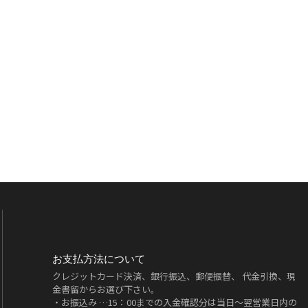
お支払方法について
クレジットカード決済、銀行振込、郵便振替、 代金引換、現
金書留からお選び下さい。
・お振込み …15：00までの入金確認分は当日～翌営業日内の