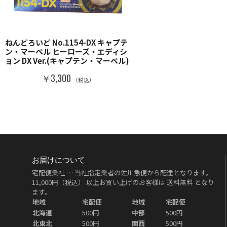
ねんどろいど No.1154-DX キャプテ
ン・マーベル ヒーローズ・エディシ
ョン DX Ver.(キャプテン・マーベル)
￥3,300
（税込）
お届けについて
宅配便業社 … 当社指定業者の佐川急便から配達となります。
11,000円（税込）
以上お買い上げのお客様は
送料無料
となり
ます。
地域
宅配便
地域
宅配便
北海道
500円
中部
500円
北東北
500円
関西
500円