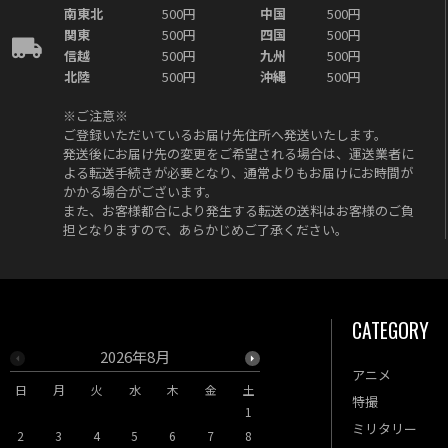
南東北
500円
中国
500円
関東
500円
四国
500円
信越
500円
九州
500円
北陸
500円
沖縄
500円
※ご注意※
ご登録いただいているお届け先住所へ発送いたします。
発送後にお届け先の変更をご希望される場合は、運送業者に
よる転送手続きが必要となり、通常よりもお届けにお時間が
かかる場合がございます。
また、お客様都合により発生する転送の送料はお客様のご負
担となりますので、あらかじめご了承ください。
CATEGORY
2026年8月
2026年9月
アニメ
日
月
火
水
木
金
土
日
月
火
水
木
特撮
1
1
2
3
ミリタリー
2
3
4
5
6
7
8
6
7
8
9
10