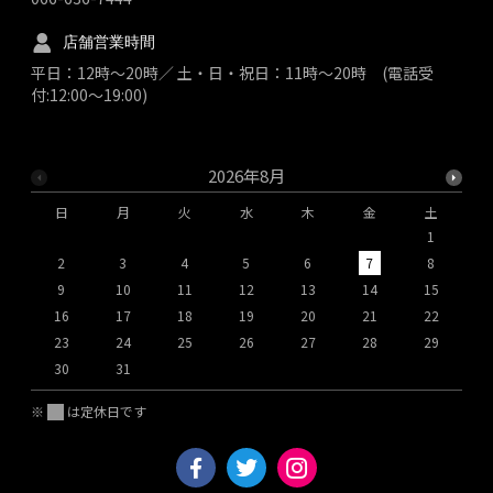
店舗営業時間
平日：12時～20時／ 土・日・祝日：11時～20時 (電話受
付:12:00～19:00)
2026年8月
日
月
火
水
木
金
土
1
2
3
4
5
6
7
8
9
10
11
12
13
14
15
1
16
17
18
19
20
21
22
2
23
24
25
26
27
28
29
2
30
31
※
は定休日です