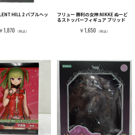
ILENT HILL 2 バブルヘッ
フリュー 勝利の女神:NIKKE ぬーど
るストッパーフィギュア ブリッド
￥1,870
￥1,650
（税込）
（税込）