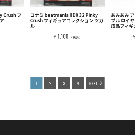
ky Crush フ
コナミ beatmania IIDX 32 Pinky
あみあみ 
ア
Crush フィギュアコレクション ツガ
ブル ロイヤル
ル
成品フィギ
）
￥1,100
￥
（税込）
1
2
3
4
NEXT