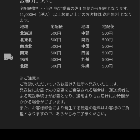
お届けについて
宅配便業社 … 当社指定業者の佐川急便から配達となります。
11,000円（税込）
以上お買い上げのお客様は
送料無料
となり
ます。
地域
宅配便
地域
宅配便
北海道
500円
中部
500円
北東北
500円
関西
500円
南東北
500円
中国
500円
関東
500円
四国
500円
信越
500円
九州
500円
北陸
500円
沖縄
500円
※ご注意※
ご登録いただいているお届け先住所へ発送いたします。
発送後にお届け先の変更をご希望される場合は、運送業者に
よる転送手続きが必要となり、通常よりもお届けにお時間が
かかる場合がございます。
また、お客様都合により発生する転送の送料はお客様のご負
担となりますので、あらかじめご了承ください。