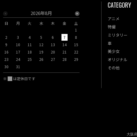
CATEGORY
2026年8月
2026年9月
アニメ
日
月
火
水
木
金
土
日
月
火
水
木
特撮
1
1
2
3
ミリタリー
2
3
4
5
6
7
8
6
7
8
9
10
車
9
10
11
12
13
14
15
13
14
15
16
17
美少女
16
17
18
19
20
21
22
20
21
22
23
24
23
24
25
26
27
28
29
27
28
29
30
オリジナル
30
31
その他
※
は定休日です
大阪府公