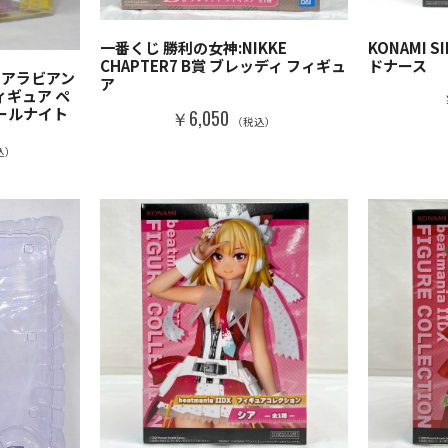
一番くじ 勝利の女神:NIKKE
KONAMI S
CHAPTER7 B賞 ブレッディ フィギュ
ドナース
 アラビアン
ア
ィギュア ペ
ールナイト
￥6,050
（税込）
込）