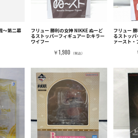
大戦～第二幕
フリュー 勝利の女神 NIKKE ぬーど
フリュー 勝
るストッパーフィギュアー D:キラー
るストッパ
ワイフー
ァースト・
）
￥1,980
（税込）