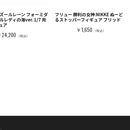
アズールレーン フォーミダ
フリュー 勝利の女神:NIKKE ぬーど
レディの海ver. 1/7 完
るストッパーフィギュア ブリッド
ュア
￥1,650
（税込）
24,200
（税込）