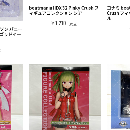
beatmania IIDX 32 Pinky Crush フ
コナミ beatm
ィギュアコレクション シア
Crush 
ル
￥1,210
（税込）
ンソン バニー
 (ゴッドイー
込）