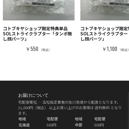
コトブキヤショップ限定特典単品
コトブキヤショップ限定
SOLストライクラプター「タンポ無
SOLストライクラプタ
し顔パーツ」
し顔パーツ」
￥550
￥1,100
（税込）
（税込
お届けについて
宅配便業社 … 当社指定業者の佐川急便から配達となります。
11,000円（税込）
以上お買い上げのお客様は
送料無料
となり
ます。
地域
宅配便
地域
宅配便
北海道
500円
中部
500円