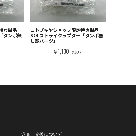
特典単品
コトブキヤショップ限定特典単品
ー「タンポ無
SOLストライクラプター「タンポ無
し顔パーツ」
￥1,100
）
（税込）
返品・交換について