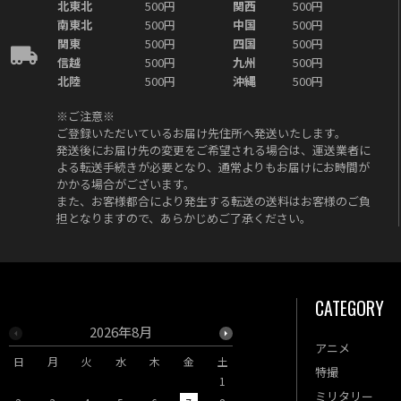
北東北
500円
関西
500円
南東北
500円
中国
500円
関東
500円
四国
500円
信越
500円
九州
500円
北陸
500円
沖縄
500円
※ご注意※
ご登録いただいているお届け先住所へ発送いたします。
発送後にお届け先の変更をご希望される場合は、運送業者に
よる転送手続きが必要となり、通常よりもお届けにお時間が
かかる場合がございます。
また、お客様都合により発生する転送の送料はお客様のご負
担となりますので、あらかじめご了承ください。
CATEGORY
2026年8月
2026年9月
アニメ
日
月
火
水
木
金
土
日
月
火
水
木
特撮
1
1
2
3
ミリタリー