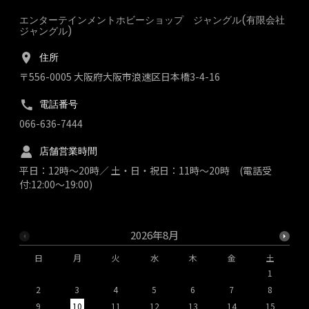
エンターテインメントホビーショップ ジャングル(有限会社
ジャングル)
住所
〒556-0005 大阪府大阪市浪速区日本橋3-4-16
電話番号
066-636-7444
店舗営業時間
平日：12時～20時／ 土・日・祝日：11時～20時 (電話受
付:12:00～19:00)
2026年8月
日
月
火
水
木
金
土
1
2
3
4
5
6
7
8
9
10
11
12
13
14
15
1