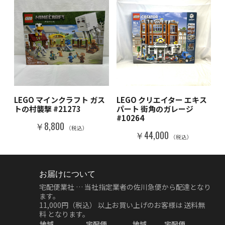
LEGO マインクラフト ガス
LEGO クリエイター エキス
トの村襲撃 #21273
パート 街角のガレージ
#10264
￥8,800
（税込）
￥44,000
（税込）
お届けについて
宅配便業社 … 当社指定業者の佐川急便から配達となり
ます。
11,000円（税込）
以上お買い上げのお客様は
送料無
料
となります。
地域
宅配便
地域
宅配便