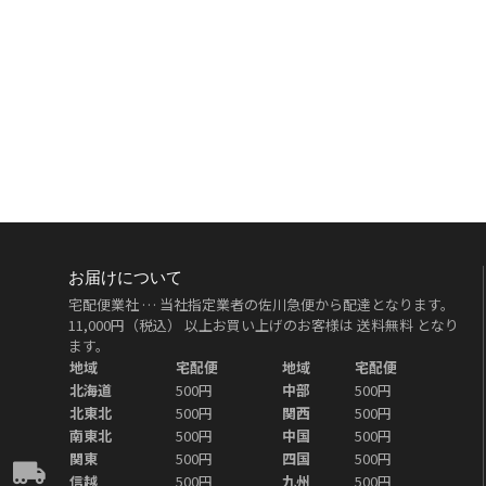
お届けについて
宅配便業社 … 当社指定業者の佐川急便から配達となります。
11,000円（税込）
以上お買い上げのお客様は
送料無料
となり
ます。
地域
宅配便
地域
宅配便
北海道
500円
中部
500円
北東北
500円
関西
500円
南東北
500円
中国
500円
関東
500円
四国
500円
信越
500円
九州
500円