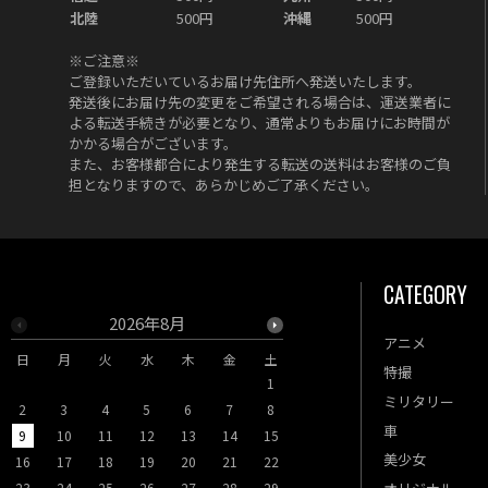
北陸
500円
沖縄
500円
※ご注意※
ご登録いただいているお届け先住所へ発送いたします。
発送後にお届け先の変更をご希望される場合は、運送業者に
よる転送手続きが必要となり、通常よりもお届けにお時間が
かかる場合がございます。
また、お客様都合により発生する転送の送料はお客様のご負
担となりますので、あらかじめご了承ください。
CATEGORY
2026年8月
2026年9月
アニメ
日
月
火
水
木
金
土
日
月
火
水
木
特撮
1
1
2
3
ミリタリー
2
3
4
5
6
7
8
6
7
8
9
10
車
9
10
11
12
13
14
15
13
14
15
16
17
美少女
16
17
18
19
20
21
22
20
21
22
23
24
23
24
25
26
27
28
29
27
28
29
30