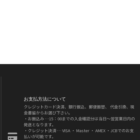
お支払方法について
クレジットカード決済、銀行振込、郵便振替、 代金引換、現
金書留からお選び下さい。
・お振込み …15：00までの入金確認分は当日～翌営業日内の
発送となります。
・クレジット決済 … VISA ・ Master ・ AMEX ・JCBでのお支
払いが可能です。