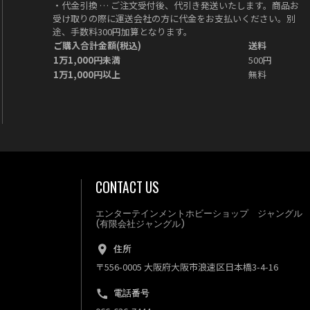
・代金引換 … ご注文受付後、代引き発送いたします。商品お
受け取りの際に運送会社の方に代金をお支払いください。別
途、手数料300円加算となります。
ご購入合計金額(税込)
送料
1万1,000円未満
500円
1万1,000円以上
無料
CONTACT US
エンターテインメントホビーショップ ジャングル
(有限会社ジャングル)
住所
〒556-0005 大阪府大阪市浪速区日本橋3-4-16
電話番号