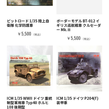
ピットロード 1/35 陸上自
ボーダーモデル BT-012 イ
衛隊 化学防護車
ギリス巡航戦車 クルセーダ
ー Mk.Ⅲ
￥5,500
（税込）
￥5,500
（税込）
ICM 1/35 WWII ドイツ 重統
ICM 1/35 ドイツ P204(f)
制型軍用車 Typ40 ホルヒ
装甲車
108 後期型