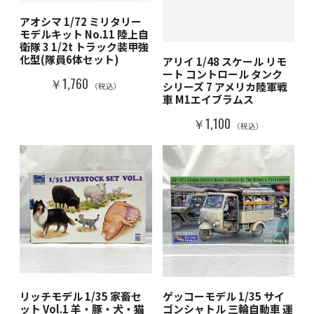
アオシマ 1/72 ミリタリー
モデルキット No.11 陸上自
衛隊 3 1/2t トラック装甲強
化型(隊員6体セット)
アリイ 1/48 スケール リモ
ート コントロール タンク
￥1,760
シリーズ 7 アメリカ陸軍戦
（税込）
車 M1エイブラムス
￥1,100
（税込）
リッチモデル 1/35 家畜セ
ゲッコーモデル 1/35 サイ
ット Vol.1 羊・豚・犬・猫
ゴンシャトル 三輪自動車 運