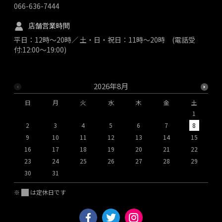
066-636-7444
店舗営業時間
平日：12時～20時／ 土・日・祝日：11時～20時 (電話受
付:12:00～19:00)
2026年8月
日
月
火
水
木
金
土
1
2
3
4
5
6
7
8
9
10
11
12
13
14
15
1
16
17
18
19
20
21
22
2
23
24
25
26
27
28
29
2
30
31
※
は定休日です