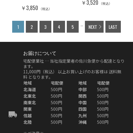
￥3,520
（税込）
￥3,850
（税込）
...
1
2
3
4
5
NEXT
LAST
お届けについて
宅配便業社 … 当社指定業者の佐川急便から配達となり
ます。
11,000円（税込）
以上お買い上げのお客様は
送料無
料
となります。
地域
宅配便
地域
宅配便
北海道
500円
中部
500円
北東北
500円
関西
500円
南東北
500円
中国
500円
関東
500円
四国
500円
信越
500円
九州
500円
北陸
500円
沖縄
500円