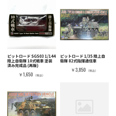
ピットロード SGS03 1/144
ピットロード 1/35 陸上自
陸上自衛隊 10式戦車 塗装
衛隊 82式指揮通信車
済み完成品 (再販)
￥3,850
（税込）
￥1,650
（税込）