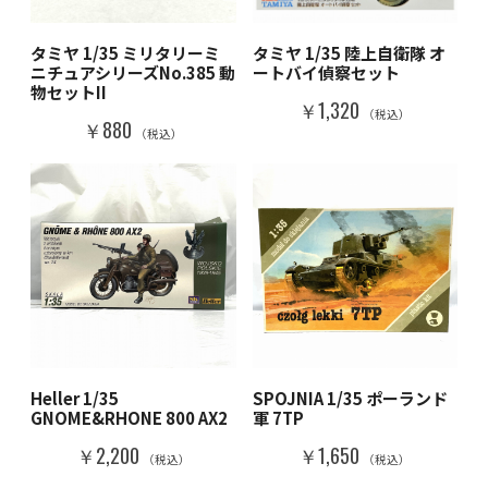
タミヤ 1/35 ミリタリーミ
タミヤ 1/35 陸上自衛隊 オ
ニチュアシリーズNo.385 動
ートバイ偵察セット
物セットII
￥1,320
（税込）
￥880
（税込）
Heller 1/35
SPOJNIA 1/35 ポーランド
GNOME&RHONE 800 AX2
軍 7TP
￥2,200
￥1,650
（税込）
（税込）