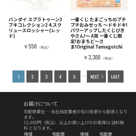
バンダイ スプラトゥーン3
一番くじ たまごっちのプチ
ブキコレクション2 4.スク
プチおみせっち ～ドキドキ!
リュースロッシャー(レッ
パワーアップしたくじびき
ド)
やさん!～ A賞 一番くじ限
定!おまちど～さ
￥550
ま!Original Tamagotchi
（税込）
￥3,300
（税込）
...
1
2
3
4
5
NEXT
LAST
お届けについて
宅配便業社 … 当社指定業者の佐川急便から配達となり
ます。
11,000円（税込）
以上お買い上げのお客様は
送料無
料
となります。
地域
宅配便
地域
宅配便