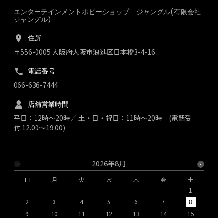
エンターテインメントホビーショップ ジャングル(有限会社
ジャングル)
住所
〒556-0005 大阪府大阪市浪速区日本橋3-4-16
電話番号
066-636-7444
店舗営業時間
平日：12時～20時／ 土・日・祝日：11時～20時 (電話受
付:12:00～19:00)
2026年8月
日
月
火
水
木
金
土
1
2
3
4
5
6
7
8
9
10
11
12
13
14
15
1