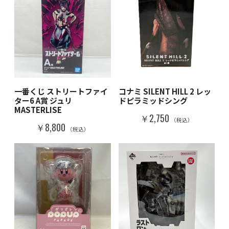
一番くじ ストリートファイ
コナミ SILENT HILL 2 レッ
ター6 A賞 ジュリ
ドピラミッドシング
MASTERLISE
￥2,750
（税込）
￥8,800
（税込）