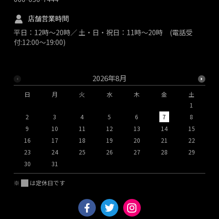
店舗営業時間
平日：12時～20時／ 土・日・祝日：11時～20時 (電話受
付:12:00～19:00)
2026年8月
日
月
火
水
木
金
土
1
2
3
4
5
6
7
8
9
10
11
12
13
14
15
1
16
17
18
19
20
21
22
2
23
24
25
26
27
28
29
2
30
31
※
は定休日です