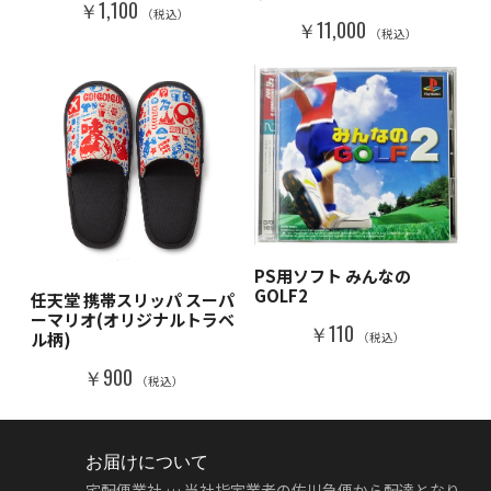
￥1,100
（税込）
￥11,000
（税込）
PS用ソフト みんなの
GOLF2
任天堂 携帯スリッパ スーパ
ーマリオ(オリジナルトラベ
￥110
ル柄)
（税込）
￥900
（税込）
お届けについて
宅配便業社 … 当社指定業者の佐川急便から配達となり