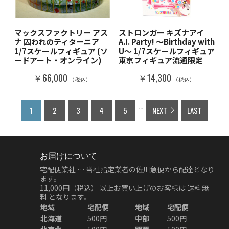
マックスファクトリー アス
ストロンガー キズナアイ
ナ 囚われのティターニア
A.I. Party! ～Birthday with
1/7スケールフィギュア (ソ
U～ 1/7スケールフィギュア
ードアート・オンライン)
東京フィギュア流通限定
￥66,000
￥14,300
（税込）
（税込）
...
1
2
3
4
5
NEXT
LAST
お届けについて
宅配便業社 … 当社指定業者の佐川急便から配達となり
ます。
11,000円（税込）
以上お買い上げのお客様は
送料無
料
となります。
地域
宅配便
地域
宅配便
北海道
500円
中部
500円