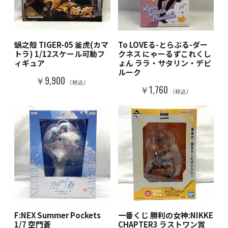
蝸之殻 TIGER-05 釜虎(カマ
To LOVEる-とらぶる-ダー
トラ) 1/12スケール可動フ
クネス にゃーるずこれくし
ィギュア
ょん ララ・サタリン・デビ
ルーク
￥9,900
（税込）
￥1,760
（税込）
F:NEX Summer Pockets
一番くじ 勝利の女神:NIKKE
1/7 空門蒼
CHAPTER3 ラストワン賞