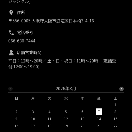
ジャングル)
住所
〒556-0005 大阪府大阪市浪速区日本橋3-4-16
電話番号
066-636-7444
店舗営業時間
平日：12時～20時／ 土・日・祝日：11時～20時 (電話受
付:12:00～19:00)
2026年8月
日
月
火
水
木
金
土
1
2
3
4
5
6
7
8
9
10
11
12
13
14
15
1
16
17
18
19
20
21
22
2