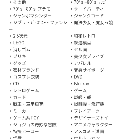
その他
70‘ｓ~80‘ｓ ｿﾌﾋﾞ
70‘ｓ~80‘ｓ プラモ
サードパーティー
ジャンボマシンダー
ジャンクコード
ジブリ・ﾃﾞｨｽﾞﾆｰ・ファンシ
魔法少女・魔女っ娘
ー
2.5次元
昭和レトロ
LEGO
鉄道模型
消しゴム
セル画
ブリキ
美少女プライズ
グッズ
アパレル
密林ブランド
変身サイボーグ
コスプレ衣装
DVD
CD
Blu-ray
レトロゲーム
ゲーム
カード
戦艦・船
戦車・軍用車両
戦闘機・飛行機
ミニカー
プレイアーツ
ゲーム系TOY
デザイナーズトイ
ジョジョの奇妙な冒険
アニメキャラクター
特撮ヒーロー
アメコミ・洋画
怪獣
ウルトラマン