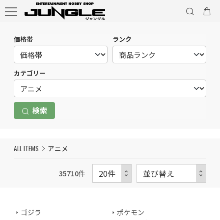
価格帯
ランク
カテゴリー
検索
ALL ITEMS
アニメ
35710
件
ゴジラ
ポケモン