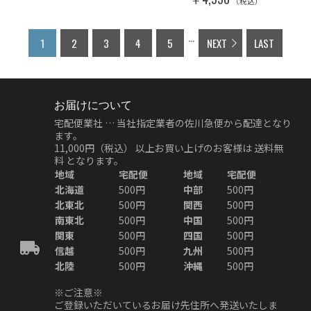
（税込）
...
1
2
3
4
5
NEXT
LAST
お届けについて
宅配便業社 … 当社指定業者の佐川急便から配達となり
ます。
11,000円（税込）
以上お買い上げのお客様は
送料無
料
となります。
地域
宅配便
地域
宅配便
北海道
500円
中部
500円
北東北
500円
関西
500円
南東北
500円
中国
500円
関東
500円
四国
500円
信越
500円
九州
500円
北陸
500円
沖縄
500円
※ご注意※
ご登録いただいているお届け先住所へ発送いたしま