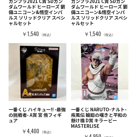
ガンプラ2021 C賞 SDガン
ガンプラ2021 C賞 SDガン
ダムワールド ヒーローズ 劉
ダムワールド ヒーローズ 劉
備ユニコーン&悟空インパ
備ユニコーン&悟空インパ
ルス ソリッドクリア スペシ
ルス ソリッドクリア スペシ
ャルセット
ャルセット
￥1,540
￥1,540
（税込）
（税込）
一番くじ ハイキュー!! -最強
一番くじ NARUTO-ナルト-
の挑戦者- A賞 宮 侑フィギ
疾風伝 輪廻の嘆きと平和の
ュア
懸け橋 D賞 キラービー
MASTERLISE
￥4,400
（税込）
￥4,950