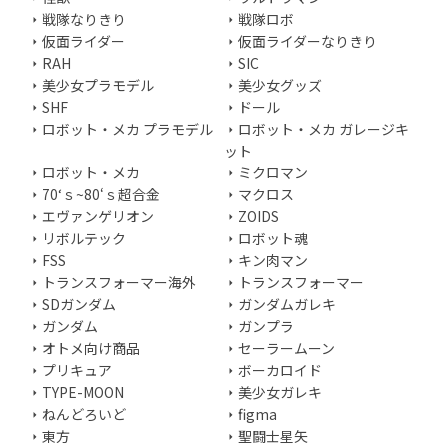
戦隊なりきり
戦隊ロボ
仮面ライダー
仮面ライダーなりきり
RAH
SIC
美少女プラモデル
美少女グッズ
SHF
ドール
ロボット・メカ プラモデル
ロボット・メカ ガレージキ
ット
ロボット・メカ
ミクロマン
70‘ｓ~80‘ｓ超合金
マクロス
エヴァンゲリオン
ZOIDS
リボルテック
ロボット魂
FSS
キン肉マン
トランスフォーマー海外
トランスフォーマー
SDガンダム
ガンダムガレキ
ガンダム
ガンプラ
オトメ向け商品
セーラームーン
プリキュア
ボーカロイド
TYPE-MOON
美少女ガレキ
ねんどろいど
figma
東方
聖闘士星矢