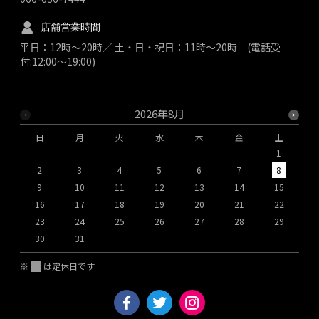
店舗営業時間
平日：12時～20時／ 土・日・祝日：11時～20時 (電話受
付:12:00～19:00)
2026年8月
日
月
火
水
木
金
土
1
2
3
4
5
6
7
8
9
10
11
12
13
14
15
1
16
17
18
19
20
21
22
2
23
24
25
26
27
28
29
2
30
31
※
は定休日です