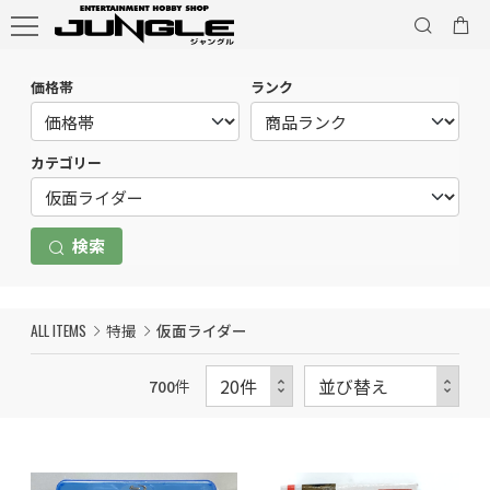
価格帯
ランク
カテゴリー
検索
ALL ITEMS
特撮
仮面ライダー
700
件