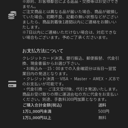
※原則、お客様都合による返品・交換等はお受けでき
ません。
ご注文商品とは異なる品が届いた場合、商品が破損し
ていた場合、初期不良、記載の無い状態などがござい
ましたら、商品到着後1週間以内にご連絡をお願いい
たします。
※7日以内にご連絡いただけない場合は、対応できな
い場合もございます。予めご了承くださいませ。
お支払方法について
クレジットカード決済、銀行振込、郵便振替、 代金引
換、現金書留からお選び下さい。
・お振込み …15：00までの入金確認分は当日～翌営
業日内の発送となります。
・クレジット決済 … VISA ・ Master ・ AMEX ・JCBで
のお支払いが可能です。
・代金引換 … ご注文受付後、代引き発送いたします。
商品お受け取りの際に運送会社の方に代金をお支払い
ください。別途、手数料300円加算となります。
ご購入合計金額(税込)
送料
1万1,000円未満
500円
1万1,000円以上
無料