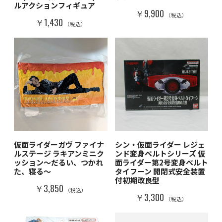
ルアクションフィギュア
￥9,900
（税込）
￥1,430
（税込）
仮面ライダーガヴ ファイナ
シン・仮面ライダー レジェ
ルステージ ラキアンミニク
ンド変身ベルトシリーズ 仮
ッション～だるい、つかれ
面ライダー第2号変身ベルト
た、寝る～
タイフーン 開閉式安全装置
付初期改良型
￥3,850
（税込）
￥3,300
（税込）