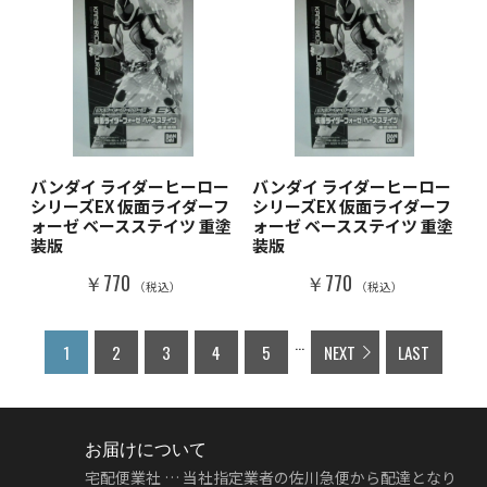
バンダイ ライダーヒーロー
バンダイ ライダーヒーロー
シリーズEX 仮面ライダーフ
シリーズEX 仮面ライダーフ
ォーゼ ベースステイツ 重塗
ォーゼ ベースステイツ 重塗
装版
装版
￥770
￥770
（税込）
（税込）
...
1
2
3
4
5
NEXT
LAST
お届けについて
宅配便業社 … 当社指定業者の佐川急便から配達となり