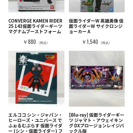
CONVERGE KAMEN RIDER
仮面ライダーW 英雄勇像 仮
25 143仮面ライダーギーツ
面ライダーW サイクロンジ
マグナムブーストフォーム
ョーカー A
￥880
￥1,540
（税込）
（税込）
エルココ シン・ジャパン・
[Blu-ray] 仮面ライダーギー
ヒーローズ・ユニバース で
ツ ジャマト・アウェイキン
ふぉるむぷらす 仮面ライダ
グ DXプロージョンレイジバ
ー (シン・仮面ライダー) フ
ックル版