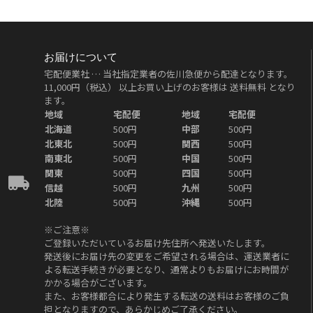
お届けについて
宅配便業社 … 当社指定業者の佐川急便から配達となります。
11,000円（税込）
以上お買い上げのお客様は
送料無料
となり
ます。
地域
宅配便
地域
宅配便
北海道
500円
中部
500円
北東北
500円
関西
500円
南東北
500円
中国
500円
関東
500円
四国
500円
信越
500円
九州
500円
北陸
500円
沖縄
500円
※ご注意※
ご登録いただいているお届け先住所へ発送いたします。
発送後にお届け先の変更をご希望される場合は、運送業者に
よる転送手続きが必要となり、通常よりもお届けにお時間が
かかる場合がございます。
また、お客様都合により発生する転送の送料はお客様のご負
担となりますので、あらかじめご了承ください。