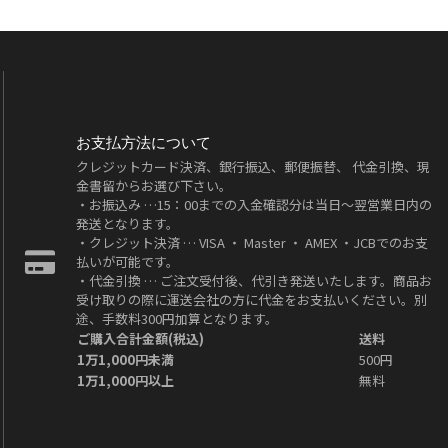
お支払方法について
クレジットカード決済、銀行振込、郵便振替、 代金引換、現
金書留からお選び下さい。
・お振込み …15：00までの入金確認分は当日～翌営業日内の
発送となります。
・クレジット決済 … VISA ・ Master ・ AMEX ・JCBでのお支
払いが可能です。
・代金引換 … ご注文受付後、代引き発送いたします。商品お
受け取りの際に運送会社の方に代金をお支払いください。別
途、手数料300円加算となります。
ご購入合計金額(税込)
送料
1万1,000円未満
500円
1万1,000円以上
無料