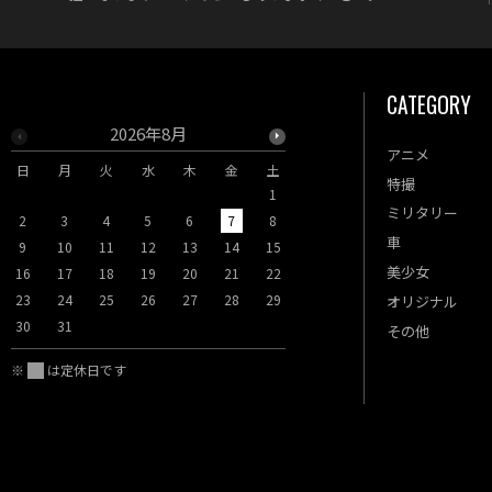
CATEGORY
2026年8月
2026年9月
アニメ
日
月
火
水
木
金
土
日
月
火
水
木
特撮
1
1
2
3
ミリタリー
2
3
4
5
6
7
8
6
7
8
9
10
車
9
10
11
12
13
14
15
13
14
15
16
17
美少女
16
17
18
19
20
21
22
20
21
22
23
24
23
24
25
26
27
28
29
27
28
29
30
オリジナル
30
31
その他
※
は定休日です