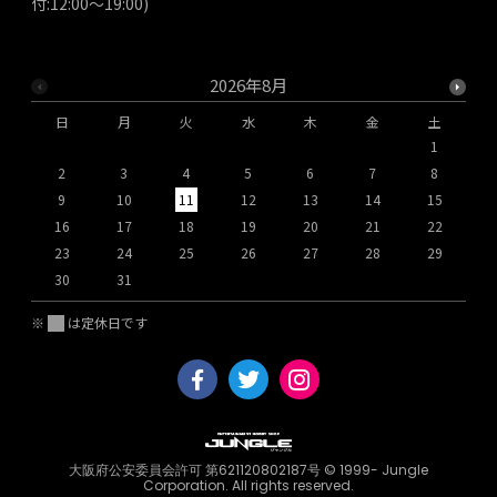
付:12:00～19:00)
2026年8月
日
月
火
水
木
金
土
1
2
3
4
5
6
7
8
9
10
11
12
13
14
15
1
16
17
18
19
20
21
22
2
23
24
25
26
27
28
29
2
30
31
※
は定休日です
大阪府公安委員会許可 第621120802187号 © 1999- Jungle
Corporation. All rights reserved.