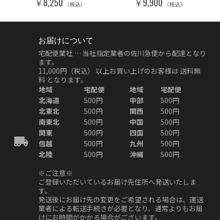
￥8,250
￥9,900
（税込）
（税込）
お届けについて
宅配便業社 … 当社指定業者の佐川急便から配達となり
ます。
11,000円（税込）
以上お買い上げのお客様は
送料無
料
となります。
地域
宅配便
地域
宅配便
北海道
500円
中部
500円
北東北
500円
関西
500円
南東北
500円
中国
500円
関東
500円
四国
500円
信越
500円
九州
500円
北陸
500円
沖縄
500円
※ご注意※
ご登録いただいているお届け先住所へ発送いたしま
す。
発送後にお届け先の変更をご希望される場合は、運送
業者による転送手続きが必要となり、通常よりもお届
けにお時間がかかる場合がございます。