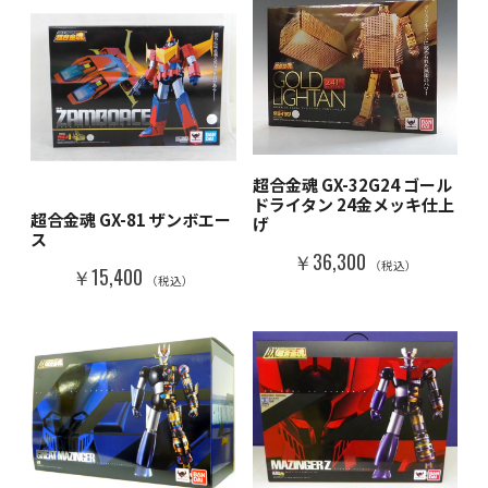
超合金魂 GX-32G24 ゴール
ドライタン 24金メッキ仕上
超合金魂 GX-81 ザンボエー
げ
ス
￥36,300
（税込）
￥15,400
（税込）