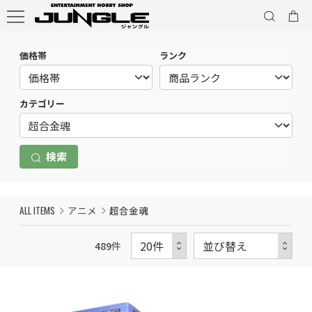
価格帯
ランク
カテゴリー
検索
ALL ITEMS
アニメ
超合金魂
489
件