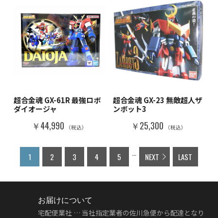
超合金魂 GX-61R 最強ロボ
超合金魂 GX-23 無敵超人ザ
ダイオージャ
ンボット3
￥44,990
￥25,300
（税込）
（税込）
...
1
2
3
4
5
NEXT
LAST
お届けについて
宅配便業社 … 当社指定業者の佐川急便から配達となり