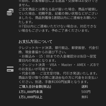
※原則、お客様都合による返品・交換等はお受けでき
ません。
ご注文商品とは異なる品が届いた場合、商品が破損し
ていた場合、初期不良、記載の無い状態などがござい
ましたら、商品到着後1週間以内にご連絡をお願いい
たします。
※7日以内にご連絡いただけない場合は、対応できな
い場合もございます。予めご了承くださいませ。
お支払方法について
クレジットカード決済、銀行振込、郵便振替、 代金引
換、現金書留からお選び下さい。
・お振込み …15：00までの入金確認分は当日～翌営
業日内の発送となります。
・クレジット決済 … VISA ・ Master ・ AMEX ・JCBで
のお支払いが可能です。
・代金引換 … ご注文受付後、代引き発送いたします。
商品お受け取りの際に運送会社の方に代金をお支払い
ください。別途、手数料300円加算となります。
ご購入合計金額(税込)
送料
1万1,000円未満
500円
1万1,000円以上
無料