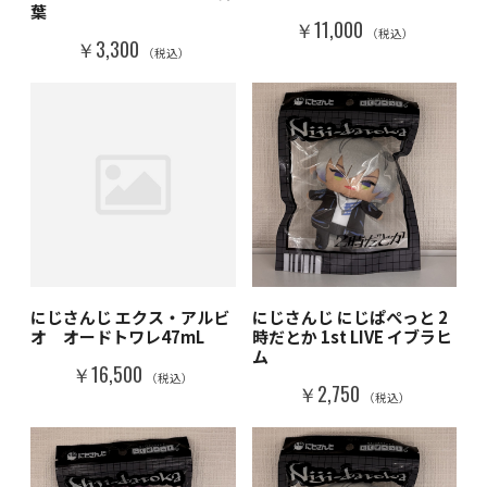
葉
￥11,000
（税込）
￥3,300
（税込）
にじさんじ エクス・アルビ
にじさんじ にじぱぺっと 2
オ オードトワレ47mL
時だとか 1st LIVE イブラヒ
ム
￥16,500
（税込）
￥2,750
（税込）