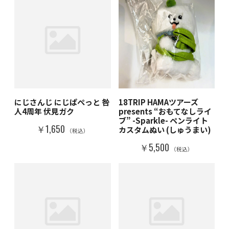
にじさんじ にじぱぺっと 咎
18TRIP HAMAツアーズ
人4周年 伏見ガク
presents “おもてなしライ
ブ” -Sparkle- ペンライト
￥1,650
カスタムぬい (しゅうまい)
（税込）
￥5,500
（税込）