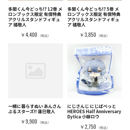
多聞くん今どっち!? 12巻 メ
多聞くん今どっち!? 5巻 メ
ロンブックス限定 有償特典
ロンブックス限定 有償特典
アクリルスタンドフィギュ
アクリルスタンドフィギュ
ア 橘敬人
ア 橘敬人
￥4,400
￥3,850
（税込）
（税込）
一緒に暮らすぬい あんさん
にじさんじ にじぱぺっと
ぶるスターズ!! 蓮巳敬人
HEROES Half Anniversary
Dytica 小柳ロウ
￥9,900
（税込）
￥2,750
（税込）