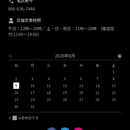
電話番号
066-636-7444
店舗営業時間
平日：12時～20時／ 土・日・祝日：11時～20時 (電話受
付:12:00～19:00)
2026年8月
日
月
火
水
木
金
土
1
2
3
4
5
6
7
8
9
10
11
12
13
14
15
1
16
17
18
19
20
21
22
2
23
24
25
26
27
28
29
2
30
31
※
は定休日です