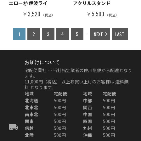
エロー⑰ 伊波ライ
アクリルスタンド
￥3,520
￥5,500
（税込）
（税込）
...
1
2
3
4
5
NEXT
LAST
お届けについて
宅配便業社 … 当社指定業者の佐川急便から配達となり
ます。
11,000円（税込）
以上お買い上げのお客様は
送料無
料
となります。
地域
宅配便
地域
宅配便
北海道
500円
中部
500円
北東北
500円
関西
500円
南東北
500円
中国
500円
関東
500円
四国
500円
信越
500円
九州
500円
北陸
500円
沖縄
500円