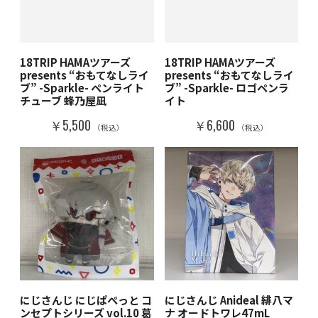
18TRIP HAMAツアーズ
18TRIP HAMAツアーズ
presents “おもてなしライ
presents “おもてなしライ
ブ” -Sparkle- ペンライト
ブ” -Sparkle- ロゴペンラ
チューブ 蜂乃屋凪
イト
￥5,500
￥6,600
（税込）
（税込）
にじさんじ にじぱぺっと コ
にじさんじ Anideal 緋八マ
ンセプトシリーズ vol.10 葛
ナ オードトワレ47mL