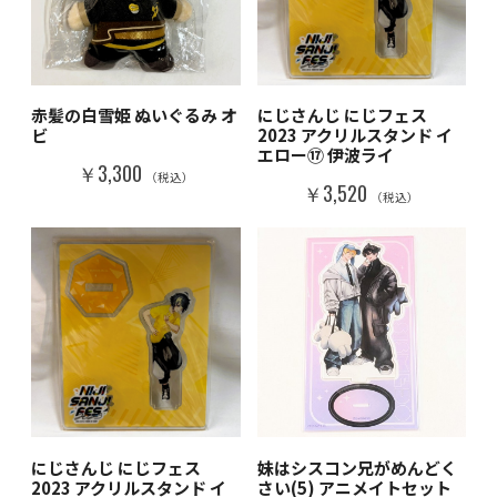
赤髪の白雪姫 ぬいぐるみ オ
にじさんじ にじフェス
ビ
2023 アクリルスタンド イ
エロー⑰ 伊波ライ
￥3,300
（税込）
￥3,520
（税込）
にじさんじ にじフェス
妹はシスコン兄がめんどく
2023 アクリルスタンド イ
さい(5) アニメイトセット