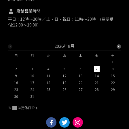
店舗営業時間
平日：12時～20時／ 土・日・祝日：11時～20時 (電話受
付:12:00～19:00)
2026年8月
日
月
火
水
木
金
土
1
2
3
4
5
6
7
8
9
10
11
12
13
14
15
1
16
17
18
19
20
21
22
2
23
24
25
26
27
28
29
2
30
31
※
は定休日です