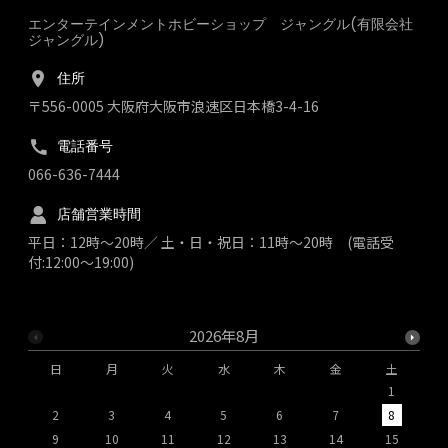
エンターテインメントホビーショップ ジャングル(有限会社
ジャングル)
住所
〒556-0005 大阪府大阪市浪速区日本橋3-4-16
電話番号
066-636-7444
店舗営業時間
平日：12時～20時／ 土・日・祝日：11時～20時 (電話受
付:12:00～19:00)
2026年8月
日
月
火
水
木
金
土
1
2
3
4
5
6
7
8
9
10
11
12
13
14
15
1