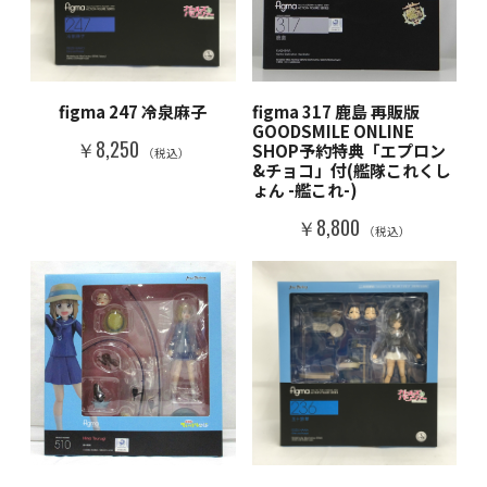
figma 247 冷泉麻子
figma 317 鹿島 再販版
GOODSMILE ONLINE
￥8,250
SHOP予約特典「エプロン
（税込）
&チョコ」付(艦隊これくし
ょん -艦これ-)
￥8,800
（税込）