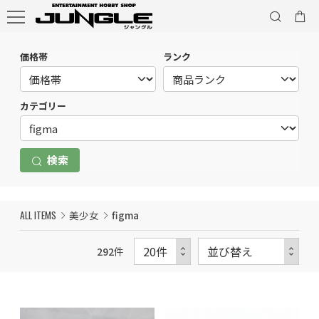
価格帯
ランク
カテゴリー
検索
ALL ITEMS
美少女
figma
292
件