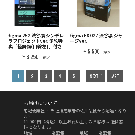
figma 252 渋谷凛 シンデレ
figma EX 027 渋谷凛 ジャ
ラプロジェクトver. 予約特
ージver.
典「怪訝顔(目線左)」付き
￥5,500
（税込）
￥8,250
（税込）
...
1
2
3
4
5
NEXT
LAST
お届けについて
宅配便業社 … 当社指定業者の佐川急便から配達となり
ます。
11,000円（税込）
以上お買い上げのお客様は
送料無
料
となります。
地域
宅配便
地域
宅配便