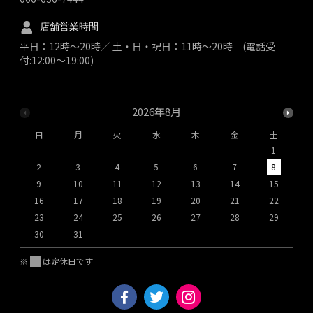
店舗営業時間
平日：12時～20時／ 土・日・祝日：11時～20時 (電話受
付:12:00～19:00)
2026年8月
日
月
火
水
木
金
土
1
2
3
4
5
6
7
8
9
10
11
12
13
14
15
1
16
17
18
19
20
21
22
2
23
24
25
26
27
28
29
2
30
31
※
は定休日です