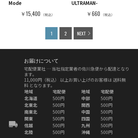
Mode
ULTRAMAN-
￥15,400
￥660
（税込）
（税込）
1
2
NEXT
お届けについて
宅配便業社 … 当社指定業者の佐川急便から配達となり
ます。
11,000円（税込）
以上お買い上げのお客様は
送料無
料
となります。
地域
宅配便
地域
宅配便
北海道
500円
中部
500円
北東北
500円
関西
500円
南東北
500円
中国
500円
関東
500円
四国
500円
信越
500円
九州
500円
北陸
500円
沖縄
500円