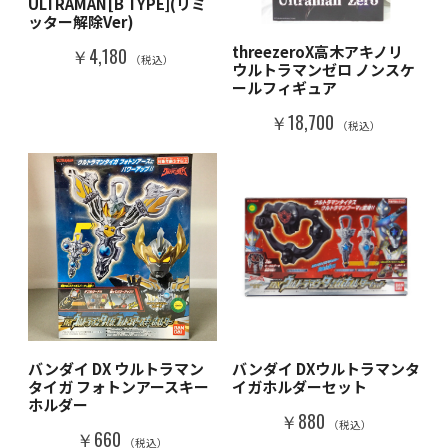
ULTRAMAN[B TYPE](リミ
ッター解除Ver)
threezeroX高木アキノリ
￥4,180
（税込）
ウルトラマンゼロ ノンスケ
ールフィギュア
￥18,700
（税込）
バンダイ DX ウルトラマン
バンダイ DXウルトラマンタ
タイガ フォトンアースキー
イガホルダーセット
ホルダー
￥880
（税込）
￥660
（税込）