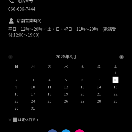
電話番号
066-636-7444
店舗営業時間
平日：12時～20時／ 土・日・祝日：11時～20時 (電話受
付:12:00～19:00)
2026年8月
日
月
火
水
木
金
土
1
2
3
4
5
6
7
8
9
10
11
12
13
14
15
1
16
17
18
19
20
21
22
2
23
24
25
26
27
28
29
2
30
31
※
は定休日です