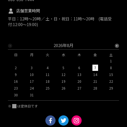
店舗営業時間
平日：12時～20時／ 土・日・祝日：11時～20時 (電話受
付:12:00～19:00)
2026年8月
日
月
火
水
木
金
土
1
2
3
4
5
6
7
8
9
10
11
12
13
14
15
1
16
17
18
19
20
21
22
2
23
24
25
26
27
28
29
2
30
31
※
は定休日です