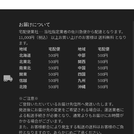
お届けについて
宅配便業社 … 当社指定業者の佐川急便から配達となります。
11,000円（税込）
以上お買い上げのお客様は
送料無料
となり
ます。
地域
宅配便
地域
宅配便
北海道
500円
中部
500円
北東北
500円
関西
500円
南東北
500円
中国
500円
関東
500円
四国
500円
信越
500円
九州
500円
北陸
500円
沖縄
500円
※ご注意※
ご登録いただいているお届け先住所へ発送いたします。
発送後にお届け先の変更をご希望される場合は、運送業者に
よる転送手続きが必要となり、通常よりもお届けにお時間が
かかる場合がございます。
また、お客様都合により発生する転送の送料はお客様のご負
担となりますので、あらかじめご了承ください。