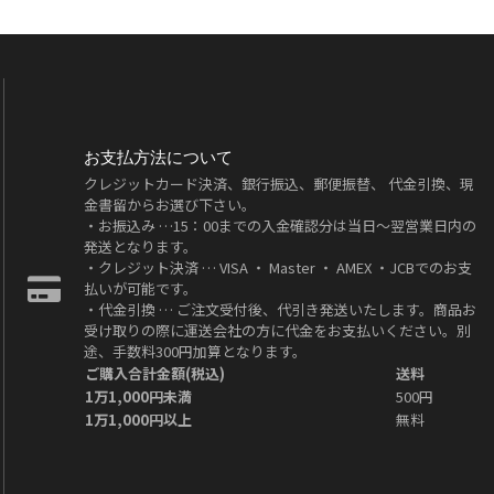
お支払方法について
クレジットカード決済、銀行振込、郵便振替、 代金引換、現
金書留からお選び下さい。
・お振込み …15：00までの入金確認分は当日～翌営業日内の
発送となります。
・クレジット決済 … VISA ・ Master ・ AMEX ・JCBでのお支
払いが可能です。
・代金引換 … ご注文受付後、代引き発送いたします。商品お
受け取りの際に運送会社の方に代金をお支払いください。別
途、手数料300円加算となります。
ご購入合計金額(税込)
送料
1万1,000円未満
500円
1万1,000円以上
無料