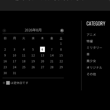
CATEGORY
2026年8月
2026年9月
アニメ
日
月
火
水
木
金
土
日
月
火
水
木
特撮
1
1
2
3
ミリタリー
2
3
4
5
6
7
8
6
7
8
9
10
車
9
10
11
12
13
14
15
13
14
15
16
17
美少女
16
17
18
19
20
21
22
20
21
22
23
24
23
24
25
26
27
28
29
27
28
29
30
オリジナル
30
31
その他
※
は定休日です