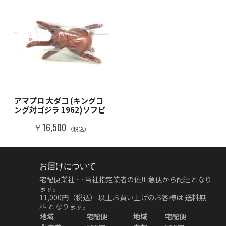
アマプロ 大ダコ (キングコ
ング対ゴジラ 1962)ソフビ
￥16,500
（税込）
お届けについて
宅配便業社 … 当社指定業者の佐川急便から配達となり
ます。
11,000円（税込）
以上お買い上げのお客様は
送料無
料
となります。
地域
宅配便
地域
宅配便