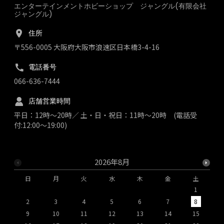
エンターテインメントホビーショップ ジャングル(有限会社
ジャングル)
住所
〒556-0005 大阪府大阪市浪速区日本橋3-4-16
電話番号
066-636-7444
店舗営業時間
平日：12時～20時／ 土・日・祝日：11時～20時 (電話受
付:12:00～19:00)
2026年8月
日
月
火
水
木
金
土
1
2
3
4
5
6
7
8
9
10
11
12
13
14
15
1