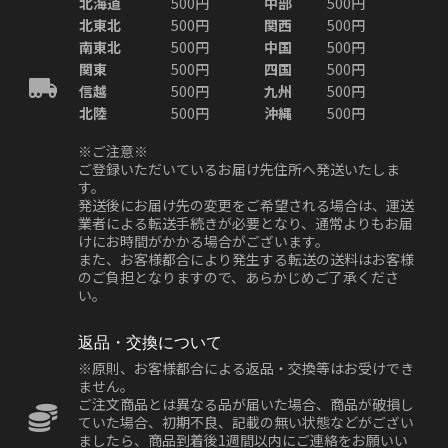
北海道
500円
中部
500円
北東北
500円
関西
500円
南東北
500円
中国
500円
関東
500円
四国
500円
信越
500円
九州
500円
北陸
500円
沖縄
500円
※ご注意※
ご登録いただいているお届け先住所へ発送いたしま
す。
発送後にお届け先の変更をご希望される場合は、運送
業者による転送手続きが必要となり、通常よりもお届
けにお時間がかかる場合がございます。
また、お客様都合により発生する転送の送料はお客様
のご負担となりますので、あらかじめご了承くださ
い。
返品・交換について
※原則、お客様都合による返品・交換等はお受けでき
ません。
ご注文商品とは異なる品が届いた場合、商品が破損し
ていた場合、初期不良、記載の無い状態などがござい
ましたら、商品到着後1週間以内にご連絡をお願いい