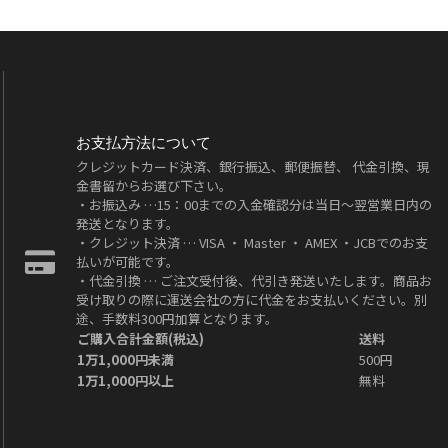
お支払方法について
クレジットカード決済、銀行振込、郵便振替、 代金引換、現
金書留からお選び下さい。
・お振込み …15：00までの入金確認分は当日～翌営業日内の
発送となります。
・クレジット決済 … VISA ・ Master ・ AMEX ・JCBでのお支
払いが可能です。
・代金引換 … ご注文受付後、代引き発送いたします。商品お
受け取りの際に運送会社の方に代金をお支払いください。別
途、手数料300円加算となります。
ご購入合計金額(税込)
送料
1万1,000円未満
500円
1万1,000円以上
無料