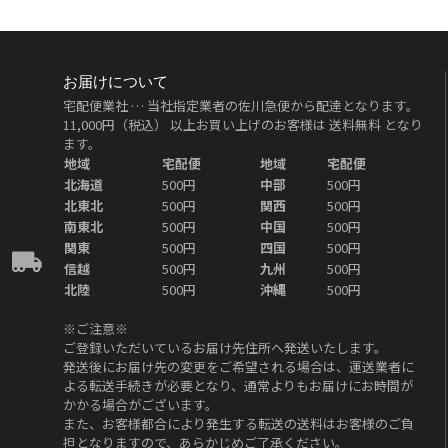
お届けについて
宅配便業社 … 当社指定業者の佐川急便から配達となります。
11,000円（税込）
以上お買い上げのお客様は
送料無料
となり
ます。
地域
宅配便
地域
宅配便
北海道
500円
中部
500円
北東北
500円
関西
500円
南東北
500円
中国
500円
関東
500円
四国
500円
信越
500円
九州
500円
北陸
500円
沖縄
500円
※ご注意※
ご登録いただいているお届け先住所へ発送いたします。
発送後にお届け先の変更をご希望される場合は、運送業者に
よる転送手続きが必要となり、通常よりもお届けにお時間が
かかる場合がございます。
また、お客様都合により発生する転送の送料はお客様のご負
担となりますので、あらかじめご了承ください。