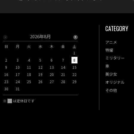
CATEGORY
2026年8月
2026年9月
アニメ
日
月
火
水
木
金
土
日
月
火
水
木
特撮
1
1
2
3
ミリタリー
2
3
4
5
6
7
8
6
7
8
9
10
車
9
10
11
12
13
14
15
13
14
15
16
17
美少女
16
17
18
19
20
21
22
20
21
22
23
24
23
24
25
26
27
28
29
27
28
29
30
オリジナル
30
31
その他
※
は定休日です