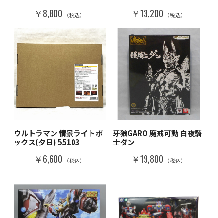
￥8,800
￥13,200
（税込）
（税込）
ウルトラマン 情景ライトボ
牙狼GARO 魔戒可動 白夜騎
ックス(夕日) 55103
士ダン
￥6,600
￥19,800
（税込）
（税込）