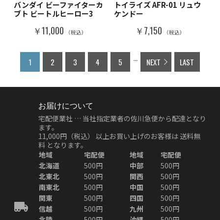
バンダイ ビーファイターカ
トイライズ AFR-01 リュウ
ブト ビートルヒーロー3
ケンドー
￥11,000
￥7,150
（税込）
（税込）
...
1
2
3
4
5
NEXT
LAST
お届けについて
宅配便業社 … 当社指定業者の佐川急便から配達となり
ます。
11,000円（税込）
以上お買い上げのお客様は
送料無
料
となります。
地域
宅配便
地域
宅配便
北海道
500円
中部
500円
北東北
500円
関西
500円
南東北
500円
中国
500円
関東
500円
四国
500円
信越
500円
九州
500円
北陸
500円
沖縄
500円