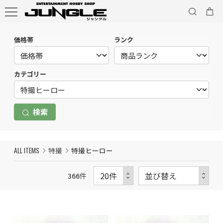
価格帯
ランク
カテゴリー
検索
ALL ITEMS
特撮
特撮ヒーロー
366
件