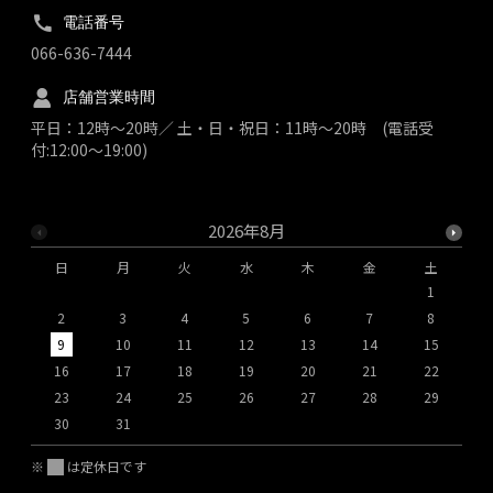
電話番号
066-636-7444
店舗営業時間
平日：12時～20時／ 土・日・祝日：11時～20時 (電話受
付:12:00～19:00)
2026年8月
日
月
火
水
木
金
土
1
2
3
4
5
6
7
8
9
10
11
12
13
14
15
1
16
17
18
19
20
21
22
2
23
24
25
26
27
28
29
2
30
31
※
は定休日です