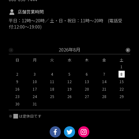
店舗営業時間
平日：12時～20時／ 土・日・祝日：11時～20時 (電話受
付:12:00～19:00)
2026年8月
日
月
火
水
木
金
土
1
2
3
4
5
6
7
8
9
10
11
12
13
14
15
1
16
17
18
19
20
21
22
2
23
24
25
26
27
28
29
2
30
31
※
は定休日です