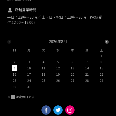
店舗営業時間
平日：12時～20時／ 土・日・祝日：11時～20時 (電話受
付:12:00～19:00)
2026年8月
日
月
火
水
木
金
土
1
2
3
4
5
6
7
8
9
10
11
12
13
14
15
1
16
17
18
19
20
21
22
2
23
24
25
26
27
28
29
2
30
31
※
は定休日です