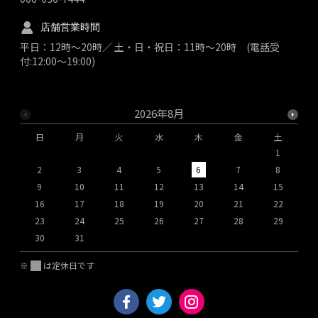
店舗営業時間
平日：12時～20時／ 土・日・祝日：11時～20時 (電話受
付:12:00～19:00)
2026年8月
日
月
火
水
木
金
土
1
2
3
4
5
6
7
8
9
10
11
12
13
14
15
1
16
17
18
19
20
21
22
2
23
24
25
26
27
28
29
2
30
31
※
は定休日です