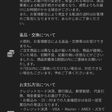
発送後にお届け先の変更をご希望される場合は、運送
業者による転送手続きが必要となり、通常よりもお届
けにお時間がかかる場合がございます。
また、お客様都合により発生する転送の送料はお客様
のご負担となりますので、あらかじめご了承くださ
い。
返品・交換について
※原則、お客様都合による返品・交換等はお受けでき
ません。
ご注文商品とは異なる品が届いた場合、商品が破損し
ていた場合、初期不良、記載の無い状態などがござい
ましたら、商品到着後1週間以内にご連絡をお願いい
たします。
※7日以内にご連絡いただけない場合は、対応できな
い場合もございます。予めご了承くださいませ。
お支払方法について
クレジットカード決済、銀行振込、郵便振替、 代金引
換、現金書留からお選び下さい。
・お振込み …15：00までの入金確認分は当日～翌営
業日内の発送となります。
・クレジット決済 … VISA ・ Master ・ AMEX ・JCBで