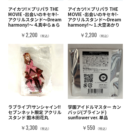
アイカツ!×プリパラ THE
アイカツ!×プリパラ THE
MOVIE -出会いのキセキ!-
MOVIE -出会いのキセキ!-
アクリルスタンド～Dream
アクリルスタンド～Dream
harmony!～ 4.真中らぁら
harmony!～ 1.大空あかり
￥2,200
￥2,200
（税込）
（税込）
ラブライブ!サンシャイン!!
学園アイドルマスター カン
セブンネット限定 アクリル
バッジ(ブラインド)
スタンド 国木田花丸
sunflower ver. 単品
￥3,300
￥550
（税込）
（税込）