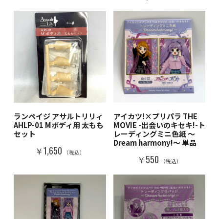
ランペイジ アサルトリリィ
アイカツ!×プリパラ THE
AHLP-01 Mボディ用 太もも
MOVIE -出会いのキセキ!-ト
セット
レーディングミニ色紙 ～
Dream harmony!～ 単品
￥1,650
（税込）
￥550
（税込）