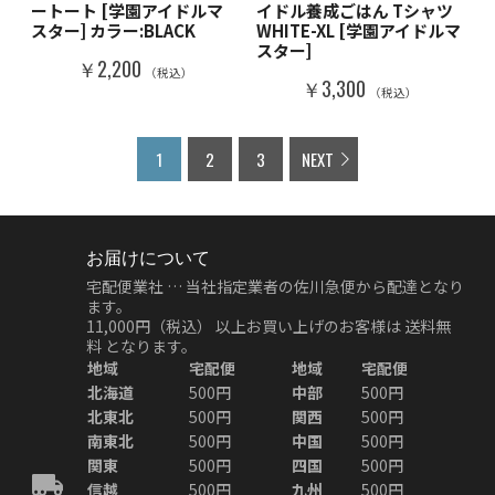
ートート [学園アイドルマ
イドル養成ごはん Tシャツ
スター] カラー:BLACK
WHITE-XL [学園アイドルマ
スター]
￥2,200
（税込）
￥3,300
（税込）
1
2
3
NEXT
お届けについて
宅配便業社 … 当社指定業者の佐川急便から配達となり
ます。
11,000円（税込）
以上お買い上げのお客様は
送料無
料
となります。
地域
宅配便
地域
宅配便
北海道
500円
中部
500円
北東北
500円
関西
500円
南東北
500円
中国
500円
関東
500円
四国
500円
信越
500円
九州
500円