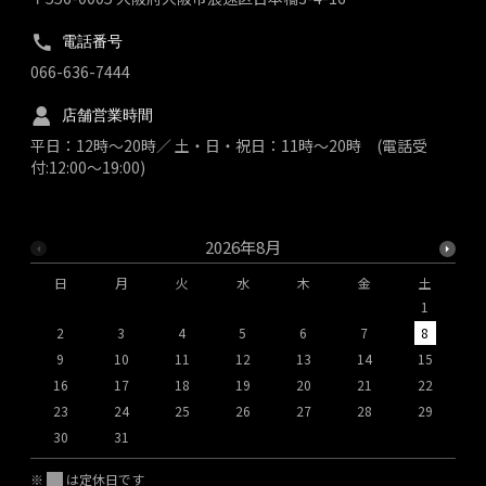
電話番号
066-636-7444
店舗営業時間
平日：12時～20時／ 土・日・祝日：11時～20時 (電話受
付:12:00～19:00)
2026年8月
日
月
火
水
木
金
土
1
2
3
4
5
6
7
8
9
10
11
12
13
14
15
1
16
17
18
19
20
21
22
2
23
24
25
26
27
28
29
2
30
31
※
は定休日です