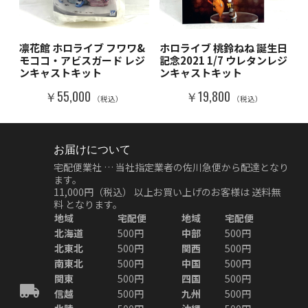
凛花館 ホロライブ フワワ&
ホロライブ 桃鈴ねね 誕生日
モココ・アビスガード レジ
記念2021 1/7 ウレタンレジ
ンキャストキット
ンキャストキット
￥55,000
￥19,800
（税込）
（税込）
お届けについて
宅配便業社 … 当社指定業者の佐川急便から配達となり
ます。
11,000円（税込）
以上お買い上げのお客様は
送料無
料
となります。
地域
宅配便
地域
宅配便
北海道
500円
中部
500円
北東北
500円
関西
500円
南東北
500円
中国
500円
関東
500円
四国
500円
信越
500円
九州
500円