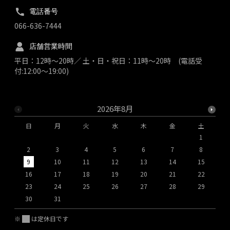
電話番号
066-636-7444
店舗営業時間
平日：12時～20時／ 土・日・祝日：11時～20時 (電話受
付:12:00～19:00)
2026年8月
日
月
火
水
木
金
土
1
2
3
4
5
6
7
8
9
10
11
12
13
14
15
1
16
17
18
19
20
21
22
2
23
24
25
26
27
28
29
2
30
31
※
は定休日です