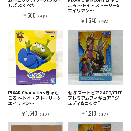
ルズ ぷくぺた
ころ ～トイ・ストーリー5
エイリアン～
￥660
（税込）
￥1,540
（税込）
PIXAR Characters きゅむ
セガ ズートピア2 ACT/CUT
ころ ～トイ・ストーリー5
プレミアムフィギュア “ジ
エイリアン～
ュディ&ニック”
￥1,540
￥1,210
（税込）
（税込）