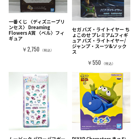
一番くじ 〈ディズニープリ
ンセス〉 Dreaming
セガ バズ・ライトイヤー ち
Flowers A賞 〈ベル〉フィ
ょこのせ プレミアムフィギ
ギュア
ュア バズ・ライトイヤー/
ジャンプ・スーツ&ソック
￥2,750
（税込）
ス
￥550
（税込）
ムービック パワーパフガー
PIXAR Characters きゅむ