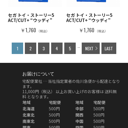
セガ トイ・ストーリー5
セガ トイ・ストーリー5
ACT/CUT+ “ウッディ”
ACT/CUT+ “ウッディ”
￥1,760
￥1,760
（税込）
（税込）
...
1
2
3
4
5
NEXT
LAST
お届けについて
宅配便業社 … 当社指定業者の佐川急便から配達となり
ます。
11,000円（税込）
以上お買い上げのお客様は
送料無
料
となります。
地域
宅配便
地域
宅配便
北海道
500円
中部
500円
北東北
500円
関西
500円
南東北
500円
中国
500円
関東
500円
四国
500円