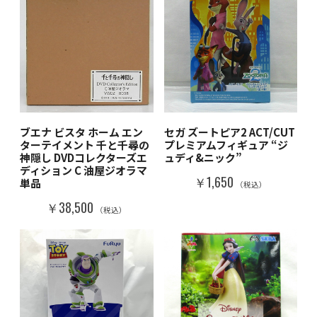
ブエナ ビスタ ホーム エン
セガ ズートピア2 ACT/CUT
ターテイメント 千と千尋の
プレミアムフィギュア “ジ
神隠し DVDコレクターズエ
ュディ&ニック”
ディション C 油屋ジオラマ
￥1,650
単品
（税込）
￥38,500
（税込）