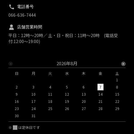
電話番号
066-636-7444
店舗営業時間
平日：12時～20時／ 土・日・祝日：11時～20時 (電話受
付:12:00～19:00)
2026年8月
日
月
火
水
木
金
土
1
2
3
4
5
6
7
8
9
10
11
12
13
14
15
1
16
17
18
19
20
21
22
2
23
24
25
26
27
28
29
2
30
31
※
は定休日です