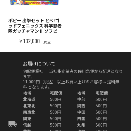
ポピー 出撃セット とべ!ゴ
ッドフェニックス 科学忍者
隊ガッチャマンⅡ ソフビ
￥132,000
（税込）
お届けについて
宅配便業社 … 当社指定業者の佐川急便から配達となり
ます。
11,000円（税込）
以上お買い上げのお客様は
送料無
料
となります。
地域
宅配便
地域
宅配便
北海道
500円
中部
500円
北東北
500円
関西
500円
南東北
500円
中国
500円
関東
500円
四国
500円
信越
500円
九州
500円