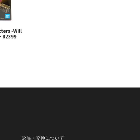
ters -Will
 82399
）
返品・交換について