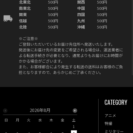
北東北
500円
関西
500円
南東北
500円
中国
500円
関東
500円
四国
500円
信越
500円
九州
500円
北陸
500円
沖縄
500円
※ご注意※
ご登録いただいているお届け先住所へ発送いたします。
発送後にお届け先の変更をご希望される場合は、運送業者に
よる転送手続きが必要となり、通常よりもお届けにお時間が
かかる場合がございます。
また、お客様都合により発生する転送の送料はお客様のご負
担となりますので、あらかじめご了承ください。
CATEGORY
2026年8月
2026年9月
アニメ
日
月
火
水
木
金
土
日
月
火
水
木
特撮
1
1
2
3
ミリタリー