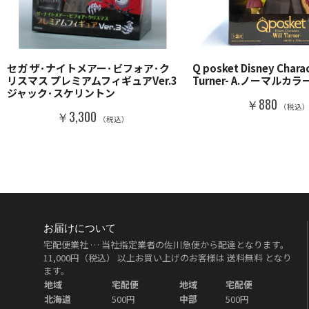
セガ ザ･ナイトメアー･ビフォア･ク
Q posket Disney Charac
リスマス プレミアムフィギュアVer.3
Turner- A.ノーマルカラー
ジャック･スケリントン
￥880
（税込
￥3,300
（税込）
お届けについて
宅配便業社 … 当社指定業者の佐川急便から配達となります。
11,000円（税込）
以上お買い上げのお客様は
送料無料
となり
ます。
地域
宅配便
地域
宅配便
北海道
500円
中部
500円