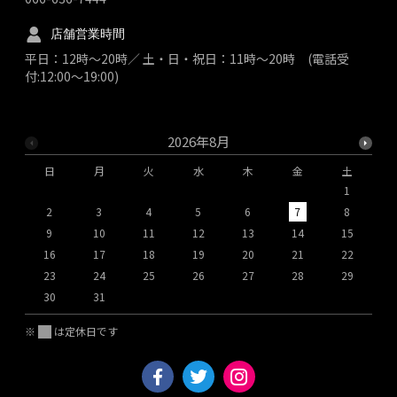
店舗営業時間
平日：12時～20時／ 土・日・祝日：11時～20時 (電話受
付:12:00～19:00)
2026年8月
日
月
火
水
木
金
土
1
2
3
4
5
6
7
8
9
10
11
12
13
14
15
1
16
17
18
19
20
21
22
2
23
24
25
26
27
28
29
2
30
31
※
は定休日です