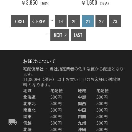
￥3,850
￥1,650
（税込）
（税込）
...
FIRST
PREV
19
20
21
22
23
...
NEXT
LAST
お届けについて
宅配便業社 … 当社指定業者の佐川急便から配達となり
ます。
11,000円（税込）
以上お買い上げのお客様は
送料無
料
となります。
地域
宅配便
地域
宅配便
北海道
500円
中部
500円
北東北
500円
関西
500円
南東北
500円
中国
500円
関東
500円
四国
500円
信越
500円
九州
500円
北陸
500円
沖縄
500円