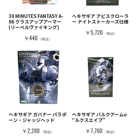
30 MINUTES FANTASY A-
ヘキサギア アビスクローラ
06 クラスアップアーマー
ー ナイトストーカーズ仕様
(リーベルヴァイキング)
￥5,720
（税込）
￥440
（税込）
ヘキサギア ガバナー パラポ
ヘキサギア バルクアームα
ーン・ジャッジヘッド
“ルクスエイプ”
￥2,288
￥7,700
（税込）
（税込）