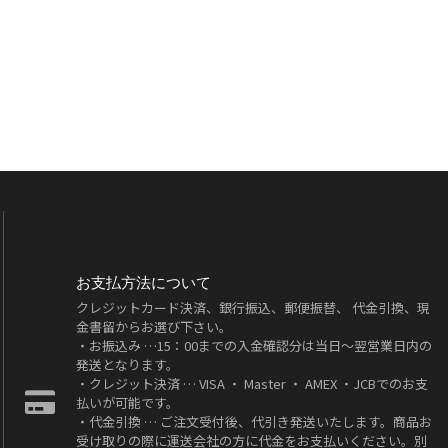
お支払方法について
クレジットカード決済、銀行振込、郵便振替、 代金引換、現
金書留からお選び下さい。
・お振込み …15：00までの入金確認分は当日～翌営業日内の
発送となります。
・クレジット決済 … VISA ・ Master ・ AMEX ・JCBでのお支
払いが可能です。
・代金引換 … ご注文受付後、代引き発送いたします。商品お
受け取りの際に運送会社の方に代金をお支払いください。別