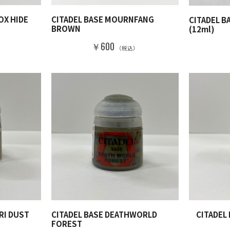
OX HIDE
CITADEL BASE MOURNFANG
CITADEL B
BROWN
(12ml)
）
￥600
（税込）
RI DUST
CITADEL BASE DEATHWORLD
CITADEL
FOREST