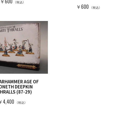
￥600
（税込）
￥600
（税込）
WARHAMMER AGE OF
DONETH DEEPKIN
HRALLS (87-29)
￥4,400
（税込）