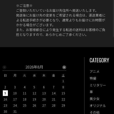
※ご注意※
ご登録いただいているお届け先住所へ発送いたします。
発送後にお届け先の変更をご希望される場合は、運送業者に
よる転送手続きが必要となり、通常よりもお届けにお時間が
かかる場合がございます。
また、お客様都合により発生する転送の送料はお客様のご負
担となりますので、あらかじめご了承ください。
CATEGORY
2026年8月
2026年9月
アニメ
日
月
火
水
木
金
土
日
月
火
水
木
特撮
1
1
2
3
ミリタリー
2
3
4
5
6
7
8
6
7
8
9
10
車
9
10
11
12
13
14
15
13
14
15
16
17
美少女
16
17
18
19
20
21
22
20
21
22
23
24
23
24
25
26
27
28
29
27
28
29
30
オリジナル
30
31
その他