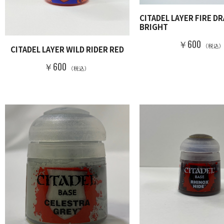
CITADEL LAYER FIRE D
BRIGHT
￥600
（税込
CITADEL LAYER WILD RIDER RED
￥600
（税込）