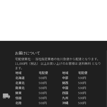
お届けについて
宅配便業社 … 当社指定業者の佐川急便から配達となります。
11,000円（税込）
以上お買い上げのお客様は
送料無料
となり
ます。
地域
宅配便
地域
宅配便
北海道
500円
中部
500円
北東北
500円
関西
500円
南東北
500円
中国
500円
関東
500円
四国
500円
信越
500円
九州
500円
北陸
500円
沖縄
500円