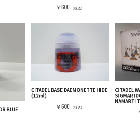
）
￥600
（税込）
CITADEL 
CITADEL BASE DAEMONETTE HIDE
SIGMAR I
(12ml)
NAMARTI T
￥600
（税込）
OR BLUE
）