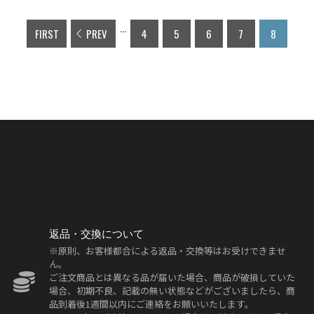
...
FIRST
PREV
4
5
6
7
8
返品・交換について
※原則、お客様都合による返品・交換等はお受けできませ
ん。
ご注文商品とは異なる品が届いた場合、商品が破損していた
場合、初期不良、記載の無い状態などがございましたら、商
品到着後1週間以内にご連絡をお願いいたします。