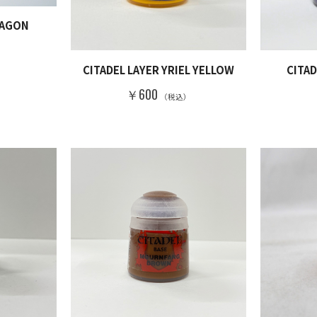
RAGON
）
CITADEL LAYER YRIEL YELLOW
CITAD
￥600
（税込）