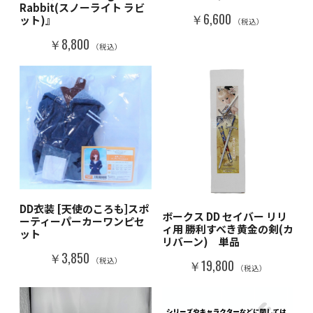
Rabbit(スノーライト ラビ
￥6,600
ット)』
（税込）
￥8,800
（税込）
DD衣装 [天使のころも]スポ
ボークス DD セイバー リリ
ーティーパーカーワンピセ
ィ用 勝利すべき黄金の剣(カ
ット
リバーン) 単品
￥3,850
（税込）
￥19,800
（税込）