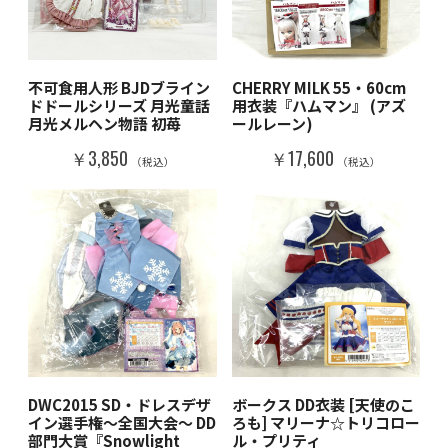
不可食用人形 BJDブライン
CHERRY MILK 55・60cm
ドドールシリーズ 月光童話
用衣装『ハムマン』 (アズ
月光メルヘン物語 初苺
ールレーン)
￥3,850
￥17,600
（税込）
（税込）
DWC2015 SD・ドレスデザ
ボークス DD衣装 [天使のこ
イン選手権～全国大会～ DD
ろも] マリーナ☆トリコロー
部門大賞『Snowlight
ル・プリティ