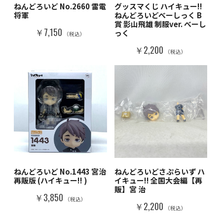
ねんどろいど No.2660 雷電
グッスマくじ ハイキュー!!
将軍
ねんどろいどべーしっく B
賞 影山飛雄 制服ver. べーし
￥7,150
っく
（税込）
￥2,200
（税込）
ねんどろいど No.1443 宮治
ねんどろいどさぷらいず ハ
再販版 (ハイキュー!! )
イキュー!! 全国大会編【再
販】宮 治
￥3,850
（税込）
￥2,200
（税込）