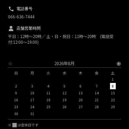
電話番号
066-636-7444
店舗営業時間
平日：12時～20時／ 土・日・祝日：11時～20時 (電話受
付:12:00～19:00)
2026年8月
日
月
火
水
木
金
土
1
2
3
4
5
6
7
8
9
10
11
12
13
14
15
1
16
17
18
19
20
21
22
2
23
24
25
26
27
28
29
2
30
31
※
は定休日です