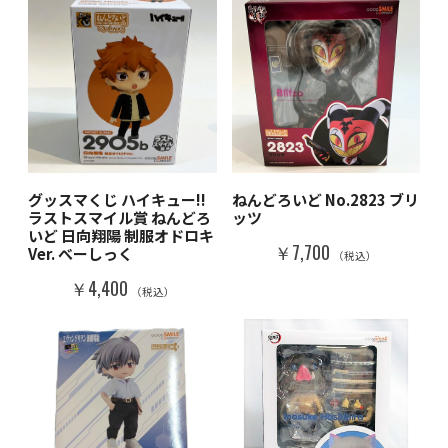
グッスマくじ ハイキュー!!
ねんどろいど No.2823 ブリ
ラストスマイル賞 ねんどろ
ッツ
いど 日向翔陽 制服オドロキ
￥7,700
Ver. べーしっく
（税込）
￥4,400
（税込）