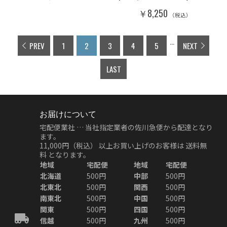
￥8,250
（税込）
...
PREV
1
2
3
4
5
NEXT
LAST
お届けについて
宅配便業社 … 当社指定業者の佐川急便から配達となり
ます。
11,000円（税込）
以上お買い上げのお客様は
送料無
料
となります。
地域
宅配便
地域
宅配便
北海道
500円
中部
500円
北東北
500円
関西
500円
南東北
500円
中国
500円
関東
500円
四国
500円
信越
500円
九州
500円