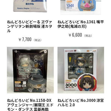
ねんどろいどどーる ヱヴァ
ねんどろいど No.1361 嘴平
ンゲリヲン新劇場版 渚カヲ
伊之助(鬼滅の刃)
ル
￥6,600
（税込）
￥7,700
（税込）
ねんどろいど No.1158-DX
ねんどろいど No.3000 涼宮
アヴェンジャー/巌窟王 エド
ハルヒ 2.0
モン・ダンテス 霊基再臨