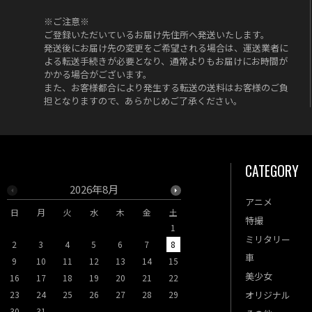
※ご注意※
ご登録いただいているお届け先住所へ発送いたします。
発送後にお届け先の変更をご希望される場合は、運送業者に
よる転送手続きが必要となり、通常よりもお届けにお時間が
かかる場合がございます。
また、お客様都合により発生する転送の送料はお客様のご負
担となりますので、あらかじめご了承ください。
CATEGORY
2026年8月
2026年9月
アニメ
日
月
火
水
木
金
土
日
月
火
水
木
特撮
1
1
2
3
ミリタリー
2
3
4
5
6
7
8
6
7
8
9
10
車
9
10
11
12
13
14
15
13
14
15
16
17
美少女
16
17
18
19
20
21
22
20
21
22
23
24
23
24
25
26
27
28
29
27
28
29
30
オリジナル
30
31