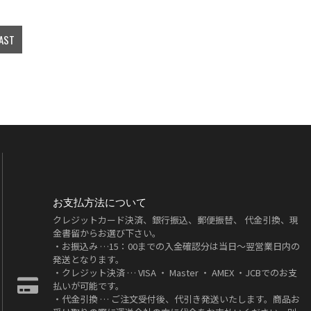
AST
お支払方法について
クレジットカード決済、銀行振込、郵便振替、 代金引換、現
金書留からお選び下さい。
・お振込み …15：00までの入金確認分は当日～翌営業日内の
発送となります。
・クレジット決済 … VISA ・ Master ・ AMEX ・JCBでのお支
払いが可能です。
・代金引換 … ご注文受付後、代引き発送いたします。商品お