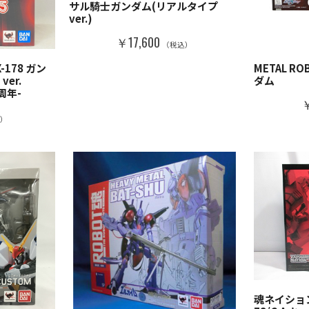
サル騎士ガンダム(リアルタイプ
ver.)
￥17,600
（税込）
X-178 ガン
METAL 
ver.
ダム
0周年-
￥
込）
魂ネイション