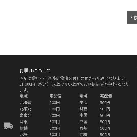
FIR
お届けについて
宅配便業社 … 当社指定業者の佐川急便から配達となります。
11,000円（税込）
以上お買い上げのお客様は
送料無料
となり
ます。
地域
宅配便
地域
宅配便
北海道
500円
中部
500円
北東北
500円
関西
500円
南東北
500円
中国
500円
関東
500円
四国
500円
信越
500円
九州
500円
北陸
500円
沖縄
500円