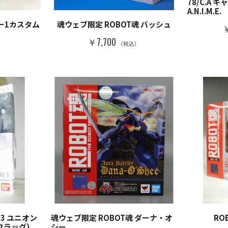
78/C.A 
A.N.I.M.E.
ナー1カスタム
魂ウェブ限定 ROBOT魂 バッシュ
￥
￥7,700
）
（税込）
003 ユニオン
魂ウェブ限定 ROBOT魂 ダーナ・オ
RO
フラッグ)
シー