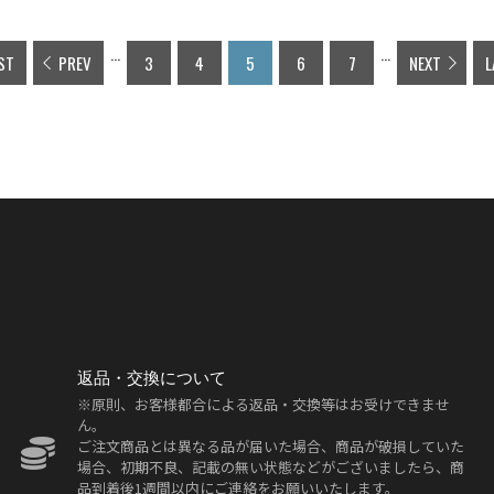
...
...
ST
PREV
3
4
5
6
7
NEXT
L
返品・交換について
※原則、お客様都合による返品・交換等はお受けできませ
ん。
ご注文商品とは異なる品が届いた場合、商品が破損していた
場合、初期不良、記載の無い状態などがございましたら、商
品到着後1週間以内にご連絡をお願いいたします。