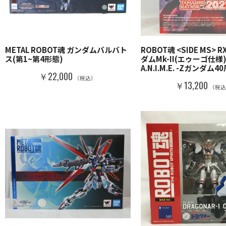
METAL ROBOT魂 ガンダムバルバト
ROBOT魂 <SIDE MS> R
ス(第1~第4形態)
ダムMk-II(エゥーゴ仕様) 
A.N.I.M.E. -Zガンダム4
￥22,000
（税込）
￥13,200
（税