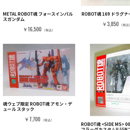
METAL ROBOT魂 フォースインパル
ROBOT魂 169 ドラグ
スガンダム
￥3,850
（税込
￥16,500
（税込）
魂ウェブ限定 ROBOT魂 アモン・デ
ュール スタック
￥7,700
（税込）
ROBOT魂 <SIDE MS> 
フラッグカスタムII (GN