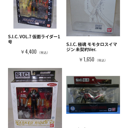
S.I.C. VOL.7 仮面ライダー1
号
S.I.C. 極魂 モモタロスイマ
ジン 未契約Ver.
￥4,400
（税込）
￥1,650
（税込）