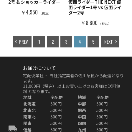
2号 & ショッカーライダー
仮面ライダーTHE NEXT 仮
面ライダー1号 vs 仮面ライ
￥4,950
ダー2号
（税込）
￥8,800
（税込）
PREV
1
2
3
4
5
NEXT
お届けについて
宅配便業社 … 当社指定業者の佐川急便から配達となり
ます。
11,000円（税込）
以上お買い上げのお客様は
送料無
料
となります。
地域
宅配便
地域
宅配便
北海道
500円
中部
500円
北東北
500円
関西
500円
南東北
500円
中国
500円
関東
500円
四国
500円
信越
500円
九州
500円