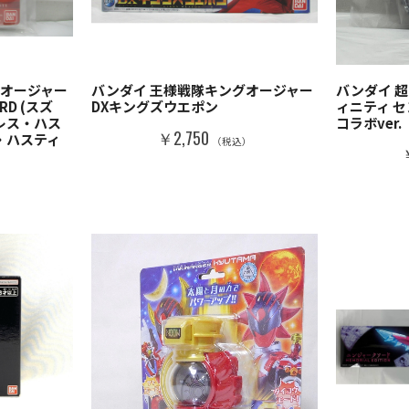
グオージャー
バンダイ 王様戦隊キングオージャー
バンダイ 
ARD (スズ
DXキングズウエポン
ィニティ 
レス・ハス
コラボver.
￥2,750
・ハスティ
（税込）
）