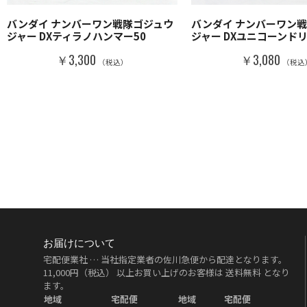
バンダイ ナンバーワン戦隊ゴジュウ
バンダイ ナンバーワン
ジャー DXティラノハンマー50
ジャー DXユニコーンドリ
￥3,300
￥3,080
（税込）
（税込
お届けについて
宅配便業社 … 当社指定業者の佐川急便から配達となります。
11,000円（税込）
以上お買い上げのお客様は
送料無料
となり
ます。
地域
宅配便
地域
宅配便