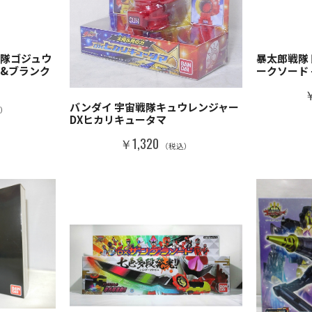
戦隊ゴジュウ
暴太郎戦隊
グ&ブランク
ークソード -M
￥
バンダイ 宇宙戦隊キュウレンジャー
込）
DXヒカリキュータマ
￥1,320
（税込）