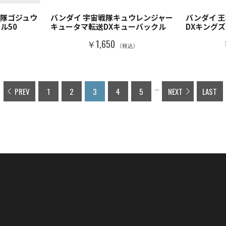
戦隊ゴジュウ
バンダイ 宇宙戦隊キュウレンジャー
バンダイ 
ル50
キュータマ転送DXキューバックル
DXキング
￥1,650
）
（税込）
...
PREV
1
2
3
4
5
NEXT
LAST