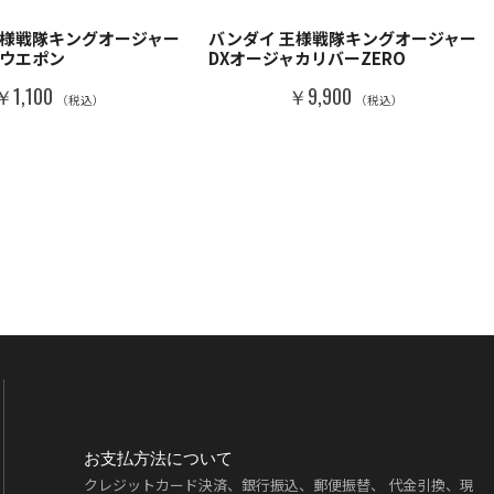
王様戦隊キングオージャー
バンダイ 王様戦隊キングオージャー
ズウエポン
DXオージャカリバーZERO
￥1,100
￥9,900
（税込）
（税込）
お支払方法について
クレジットカード決済、銀行振込、郵便振替、 代金引換、現