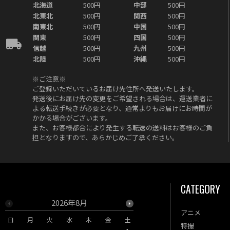
北海道
500円
中部
500円
北東北
500円
関西
500円
南東北
500円
中国
500円
関東
500円
四国
500円
信越
500円
九州
500円
北陸
500円
沖縄
500円
※ご注意※
ご登録いただいているお届け先住所へ発送いたします。
発送後にお届け先の変更をご希望される場合は、運送業者に
よる転送手続きが必要となり、通常よりもお届けにお時間が
かかる場合がございます。
また、お客様都合により発生する転送の送料はお客様のご負
担となりますので、あらかじめご了承ください。
CATEGORY
2026年8月
2026年9月
アニメ
日
月
火
水
木
金
土
日
月
火
水
木
特撮