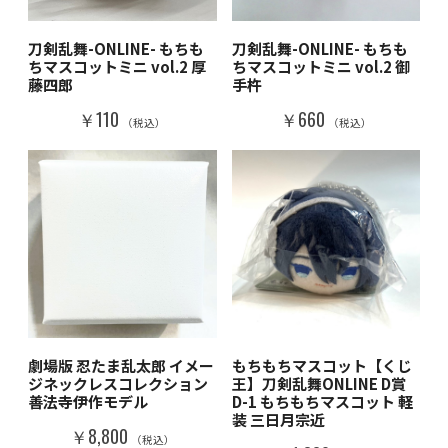
刀剣乱舞-ONLINE- もちも
刀剣乱舞-ONLINE- もちも
ちマスコットミニ vol.2 厚
ちマスコットミニ vol.2 御
藤四郎
手杵
￥110
￥660
（税込）
（税込）
劇場版 忍たま乱太郎 イメー
もちもちマスコット【くじ
ジネックレスコレクション
王】刀剣乱舞ONLINE D賞
善法寺伊作モデル
D-1 もちもちマスコット 軽
装 三日月宗近
￥8,800
（税込）