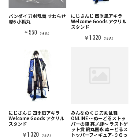
にじさんじ 四季凪アキラ
バンダイ 刀剣乱舞 すわらせ
Welcome Goods アクリル
隊6 小狐丸
スタンド
￥550
（税込）
￥1,320
（税込）
にじさんじ 四季凪アキラ
みんなのくじ 刀剣乱舞
Welcome Goods アクリル
ONLINE ～ぬーどるストッ
スタンド
パーの陣 其ノ肆～ ラストゲ
ット賞 鶴丸国永 ぬーどるス
￥1,320
トッパーフィギュア-りらっ
（税込）