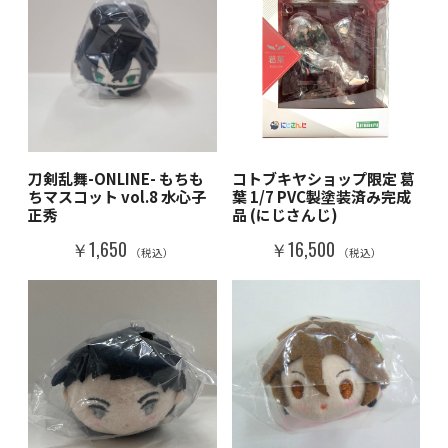
刀剣乱舞-ONLINE- もちも
コトブキヤショップ限定 葛
ちマスコット vol.8 水心子
葉 1/7 PVC製塗装済み完成
正秀
品 (にじさんじ)
￥1,650
￥16,500
（税込）
（税込）