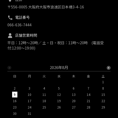
〒556-0005 大阪府大阪市浪速区日本橋3-4-16
電話番号
066-636-7444
店舗営業時間
平日：12時～20時／ 土・日・祝日：11時～20時 (電話受
付:12:00～19:00)
2026年8月
日
月
火
水
木
金
土
1
2
3
4
5
6
7
8
9
10
11
12
13
14
15
1
16
17
18
19
20
21
22
2
23
24
25
26
27
28
29
2
30
31