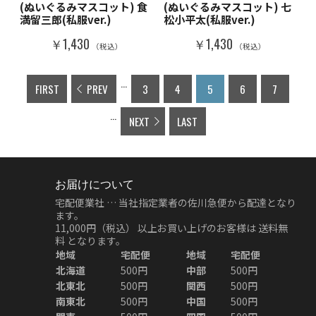
(ぬいぐるみマスコット) 食
(ぬいぐるみマスコット) 七
満留三郎(私服ver.)
松小平太(私服ver.)
￥1,430
￥1,430
（税込）
（税込）
...
FIRST
PREV
3
4
5
6
7
...
NEXT
LAST
お届けについて
宅配便業社 … 当社指定業者の佐川急便から配達となり
ます。
11,000円（税込）
以上お買い上げのお客様は
送料無
料
となります。
地域
宅配便
地域
宅配便
北海道
500円
中部
500円
北東北
500円
関西
500円
南東北
500円
中国
500円