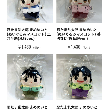
忍たま乱太郎 まめめいと
忍たま乱太郎 まめめいと
(ぬいぐるみマスコット) 土
(ぬいぐるみマスコット) 善
井半助(私服ver.)
法寺伊作(私服ver.)
￥1,430
￥1,430
（税込）
（税込）
忍たま乱太郎 まめめいと
忍たま乱太郎 まめめいと