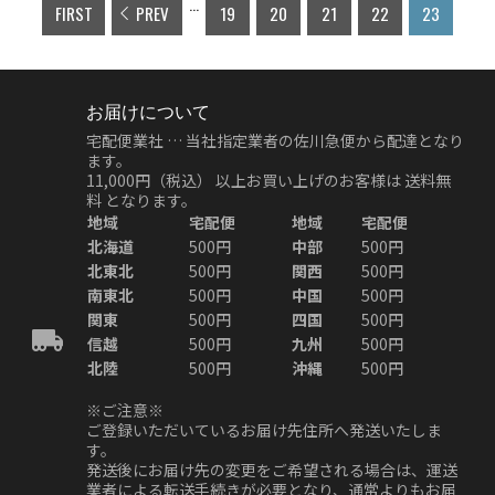
...
FIRST
PREV
19
20
21
22
23
お届けについて
宅配便業社 … 当社指定業者の佐川急便から配達となり
ます。
11,000円（税込）
以上お買い上げのお客様は
送料無
料
となります。
地域
宅配便
地域
宅配便
北海道
500円
中部
500円
北東北
500円
関西
500円
南東北
500円
中国
500円
関東
500円
四国
500円
信越
500円
九州
500円
北陸
500円
沖縄
500円
※ご注意※
ご登録いただいているお届け先住所へ発送いたしま
す。
発送後にお届け先の変更をご希望される場合は、運送
業者による転送手続きが必要となり、通常よりもお届