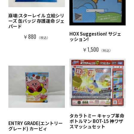
崩壊:スターレイル 立絵シリ
ーズ 缶バッジ 存護運命 ジェ
パード
HOX Suggestion! サジェ
￥880
（税込）
ッション!
￥1,500
（税込）
タカラトミー キャップ革命
ボトルマン BOT-15 神ワザ
ENTRY GRADE(エントリー
スマッシュセット
グレード) カービィ