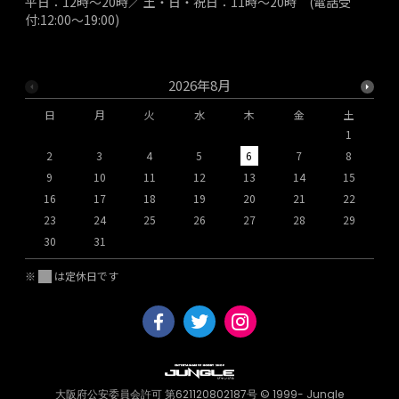
平日：12時～20時／ 土・日・祝日：11時～20時 (電話受
付:12:00～19:00)
2026年8月
日
月
火
水
木
金
土
1
2
3
4
5
6
7
8
9
10
11
12
13
14
15
1
16
17
18
19
20
21
22
2
23
24
25
26
27
28
29
2
30
31
※
は定休日です
大阪府公安委員会許可 第621120802187号 © 1999- Jungle