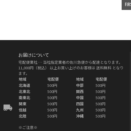
FIR
お届けについて
宅配便業社 … 当社指定業者の佐川急便から配達となります。
11,000円（税込）
以上お買い上げのお客様は
送料無料
となり
ます。
地域
宅配便
地域
宅配便
北海道
500円
中部
500円
北東北
500円
関西
500円
南東北
500円
中国
500円
関東
500円
四国
500円
信越
500円
九州
500円
北陸
500円
沖縄
500円
※ご注意※