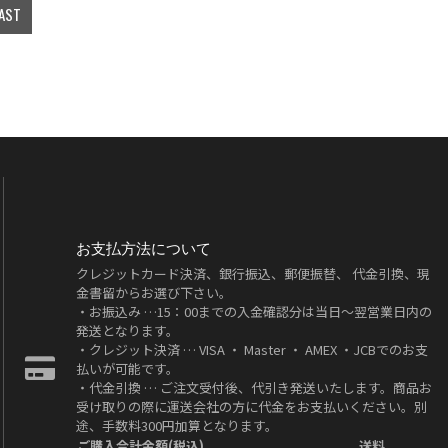
AST
お支払方法について
クレジットカード決済、銀行振込、郵便振替、 代金引換、現
金書留からお選び下さい。
・お振込み …15：00までの入金確認分は当日～翌営業日内の
発送となります。
・クレジット決済 … VISA ・ Master ・ AMEX ・JCBでのお支
払いが可能です。
・代金引換 … ご注文受付後、代引き発送いたします。商品お
受け取りの際に運送会社の方に代金をお支払いください。別
途、手数料300円加算となります。
ご購入合計金額(税込)
送料