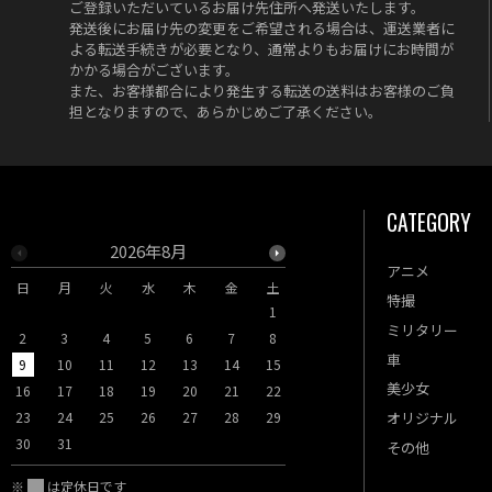
ご登録いただいているお届け先住所へ発送いたします。
発送後にお届け先の変更をご希望される場合は、運送業者に
よる転送手続きが必要となり、通常よりもお届けにお時間が
かかる場合がございます。
また、お客様都合により発生する転送の送料はお客様のご負
担となりますので、あらかじめご了承ください。
CATEGORY
2026年8月
2026年9月
アニメ
日
月
火
水
木
金
土
日
月
火
水
木
特撮
1
1
2
3
ミリタリー
2
3
4
5
6
7
8
6
7
8
9
10
車
9
10
11
12
13
14
15
13
14
15
16
17
美少女
16
17
18
19
20
21
22
20
21
22
23
24
23
24
25
26
27
28
29
27
28
29
30
オリジナル
30
31
その他
※
は定休日です