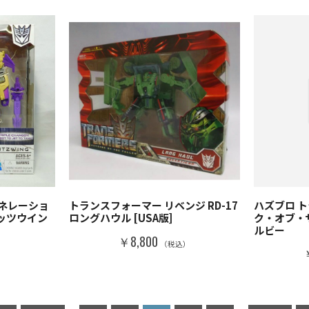
ネレーショ
トランスフォーマー リベンジ RD-17
ハズブロ 
ブリッツウイン
ロングハウル [USA版]
ク・オブ・
ルビー
￥8,800
（税込）
）