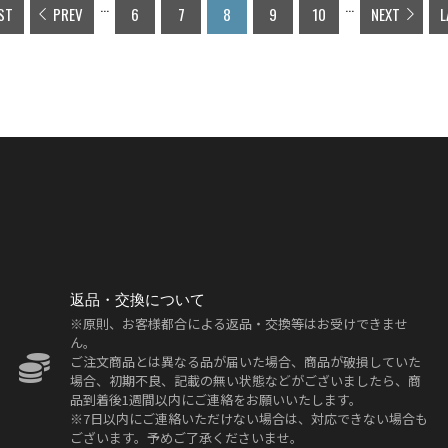
...
...
ST
PREV
6
7
8
9
10
NEXT
L
返品・交換について
※原則、お客様都合による返品・交換等はお受けできませ
ん。
ご注文商品とは異なる品が届いた場合、商品が破損していた
場合、初期不良、記載の無い状態などがございましたら、商
品到着後1週間以内にご連絡をお願いいたします。
※7日以内にご連絡いただけない場合は、対応できない場合も
ございます。予めご了承くださいませ。