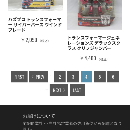
ハズブロ トランスフォーマ
ー サイバーバース ウインド
ブレード
トランスフォーマージェネ
￥2,090
（税込）
レーションズ デラックスク
ラス クリフジャンパー
￥4,400
（税込）
...
FIRST
PREV
2
3
4
5
6
...
NEXT
LAST
お届けについて
宅配便業社 … 当社指定業者の佐川急便から配達となり
ます。