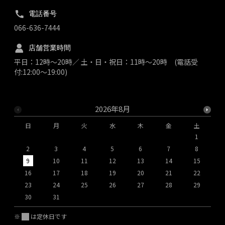
電話番号
066-636-7444
店舗営業時間
平日：12時～20時／ 土・日・祝日：11時～20時 (電話受
付:12:00～19:00)
2026年8月
日
月
火
水
木
金
土
1
2
3
4
5
6
7
8
9
10
11
12
13
14
15
1
16
17
18
19
20
21
22
2
23
24
25
26
27
28
29
2
30
31
※
は定休日です