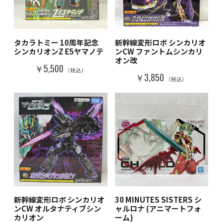
タカラトミー 10周年記念
新幹線変形ロボ シンカリオ
シンカリオンZ E5ヤマノテ
ンCW ファントムシンカリ
オン改
￥5,500
（税込）
￥3,850
（税込）
新幹線変形ロボ シンカリオ
30 MINUTES SISTERS シ
ンCW オルタナティブシン
ャルロナ (アニマートフォ
カリオン
ーム)