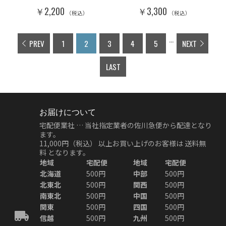
￥2,200
￥3,300
（税込）
（税込）
...
PREV
1
2
3
4
5
NEXT
LAST
お届けについて
宅配便業社 … 当社指定業者の佐川急便から配達となり
ます。
11,000円（税込）
以上お買い上げのお客様は
送料無
料
となります。
地域
宅配便
地域
宅配便
北海道
500円
中部
500円
北東北
500円
関西
500円
南東北
500円
中国
500円
関東
500円
四国
500円
信越
500円
九州
500円