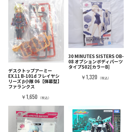
30 MINUTES SISTERS OB-
08 オプションボディパーツ
タイプS02[カラーB]
デスクトップアーミー
EX.11 B-101d フレイヤシ
￥1,320
（税込）
リーズ β小隊 06【弾幕型】
ファランクス
￥1,650
（税込）