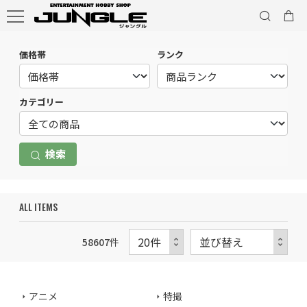
価格帯
ランク
カテゴリー
検索
ALL ITEMS
58607
件
アニメ
特撮