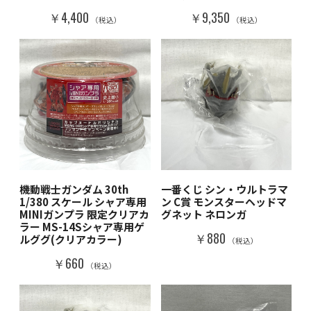
￥4,400
￥9,350
（税込）
（税込）
機動戦士ガンダム 30th
一番くじ シン・ウルトラマ
1/380 スケール シャア専用
ン C賞 モンスターヘッドマ
MINIガンプラ 限定クリアカ
グネット ネロンガ
ラー MS-14Sシャア専用ゲ
￥880
ルググ(クリアカラー)
（税込）
￥660
（税込）