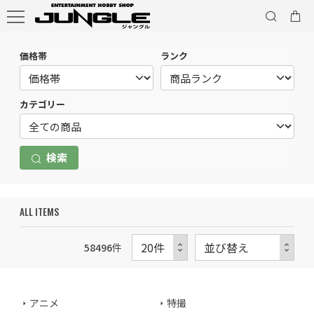
価格帯
ランク
カテゴリー
検索
ALL ITEMS
58496
件
アニメ
特撮