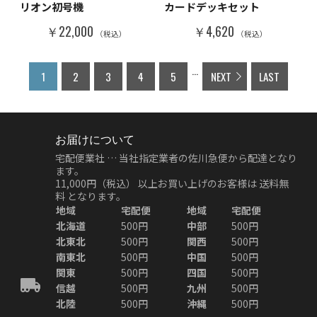
リオン初号機
カードデッキセット
￥22,000
￥4,620
（税込）
（税込）
...
1
2
3
4
5
NEXT
LAST
お届けについて
宅配便業社 … 当社指定業者の佐川急便から配達となり
ます。
11,000円（税込）
以上お買い上げのお客様は
送料無
料
となります。
地域
宅配便
地域
宅配便
北海道
500円
中部
500円
北東北
500円
関西
500円
南東北
500円
中国
500円
関東
500円
四国
500円
信越
500円
九州
500円
北陸
500円
沖縄
500円