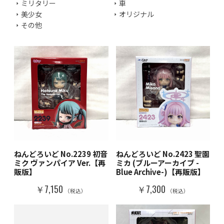
ミリタリー
車
美少女
オリジナル
その他
ねんどろいど No.2239 初音
ねんどろいど No.2423 聖園
ミク ヴァンパイア Ver.【再
ミカ (ブルーアーカイブ -
販版】
Blue Archive-)【再販版】
￥7,150
￥7,300
（税込）
（税込）