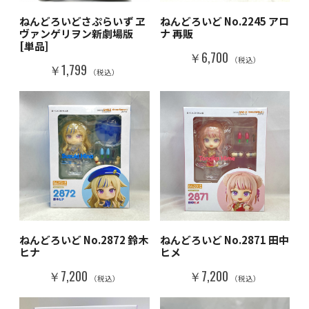
ねんどろいどさぷらいず ヱ
ねんどろいど No.2245 アロ
ヴァンゲリヲン新劇場版
ナ 再販
[単品]
￥6,700
（税込）
￥1,799
（税込）
ねんどろいど No.2872 鈴木
ねんどろいど No.2871 田中
ヒナ
ヒメ
￥7,200
￥7,200
（税込）
（税込）