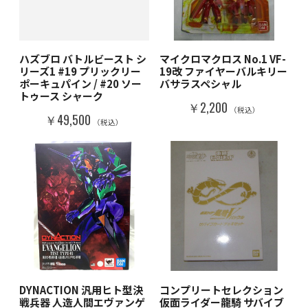
ハズブロ バトルビースト シ
マイクロマクロス No.1 VF-
リーズ1 #19 プリックリー
19改 ファイヤーバルキリー
ポーキュパイン / #20 ソー
バサラスペシャル
トゥース シャーク
￥2,200
（税込）
￥49,500
（税込）
DYNACTION 汎用ヒト型決
コンプリートセレクション
戦兵器 人造人間エヴァンゲ
仮面ライダー龍騎 サバイブ