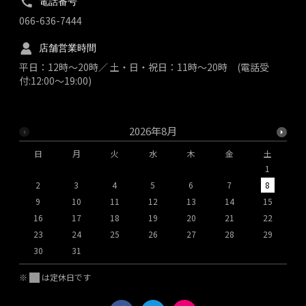
電話番号
066-636-7444
店舗営業時間
平日：12時～20時／ 土・日・祝日：11時～20時 (電話受
付:12:00～19:00)
2026年8月
日
月
火
水
木
金
土
1
2
3
4
5
6
7
8
9
10
11
12
13
14
15
1
16
17
18
19
20
21
22
2
23
24
25
26
27
28
29
2
30
31
※
は定休日です